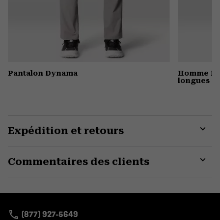
Pantalon Dynama
Homme MH
longues
Expédition et retours
Expa
or
Commentaires des clients
colla
secti
Expa
or
colla
secti
(877) 927-5649