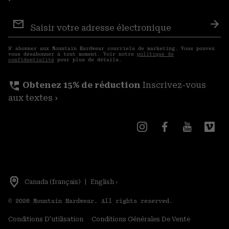
Inscription
aux
S′a
courriels
S′ abonner aux Mountain Hardwear courriels de marketing. Vous pouvez
vous désabonner à tout moment. Voir notre
politique de
confidentialité
pour plus de détails.
perm_phone_msg
Obtenez 15% de réduction
Inscrivez-vous
aux textes ›
Canada (français)
|
English ›
©
2026
Mountain Hardwear. All rights reserved.
Conditions D'utilisation
Conditions Générales De Vente