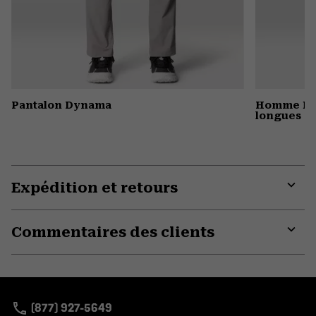
Pantalon Dynama
Homme MH
longues
Expédition et retours
Expa
or
Commentaires des clients
colla
secti
Expa
or
colla
secti
(877) 927-5649