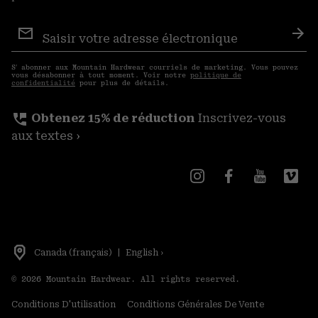
Inscription
aux
S′a
courriels
S′ abonner aux Mountain Hardwear courriels de marketing. Vous pouvez
vous désabonner à tout moment. Voir notre
politique de
confidentialité
pour plus de détails.
perm_phone_msg
Obtenez 15% de réduction
Inscrivez-vous
aux textes ›
Canada (français)
|
English ›
©
2026
Mountain Hardwear. All rights reserved.
Conditions D'utilisation
Conditions Générales De Vente