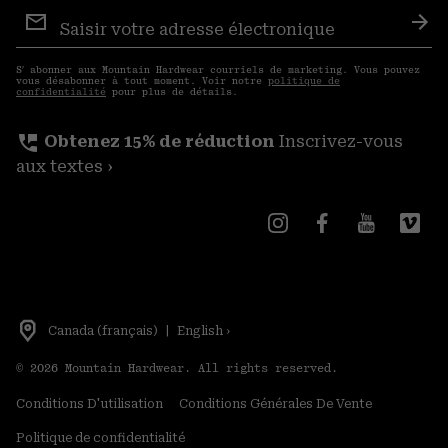
Inscription
aux
S′a
courriels
S′ abonner aux Mountain Hardwear courriels de marketing. Vous pouvez
vous désabonner à tout moment. Voir notre
politique de
confidentialité
pour plus de détails.
perm_phone_msg
Obtenez 15% de réduction
Inscrivez-vous
aux textes ›
Canada (français)
|
English ›
©
2026
Mountain Hardwear. All rights reserved.
Conditions D'utilisation
Conditions Générales De Vente
Politique de confidentialité