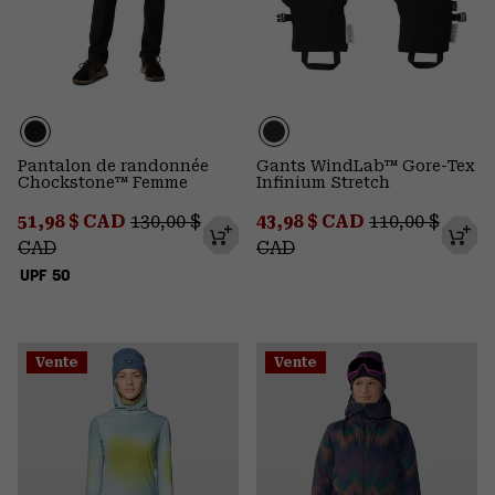
Pantalon de randonnée
Gants WindLab™ Gore-Tex
Chockstone™ Femme
Infinium Stretch
Sale price:
Regular price:
Sale price:
Regular price
51,98 $ CAD
130,00 $
43,98 $ CAD
110,00 $
CAD
CAD
UPF 50
Vente
Vente