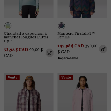
Chandail à capuchon à
Manteau Firefall/2™
manches longues Butter
Femme
Up™
Sale price:
Regular pric
147,98 $ CAD
370,00
Sale price:
Regular price:
53,98 $ CAD
90,00 $
$ CAD
CAD
Imperméable
Vente
Vente