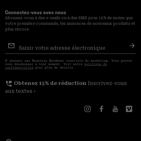
Connectez-vous avec nous
Abonnez-vous à des e-mails ou à des SMS pour 15% de moins que
votre première commande, les annonces de nouveaux produits et
plus encore.
Inscription
aux
S′a
courriels
S′ abonner aux Mountain Hardwear courriels de marketing. Vous pouvez
vous désabonner à tout moment. Voir notre
politique de
confidentialité
pour plus de détails.
perm_phone_msg
Obtenez 15% de réduction
Inscrivez-vous
aux textes ›