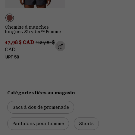
Chemise à manches
longues Stryder™ Femme
Sale price:
Regular price:
47,98 $ CAD
120,00 $
CAD
UPF 50
Catégories liées au magasin
Sacs à dos de promenade
Pantalons pour homme
Shorts