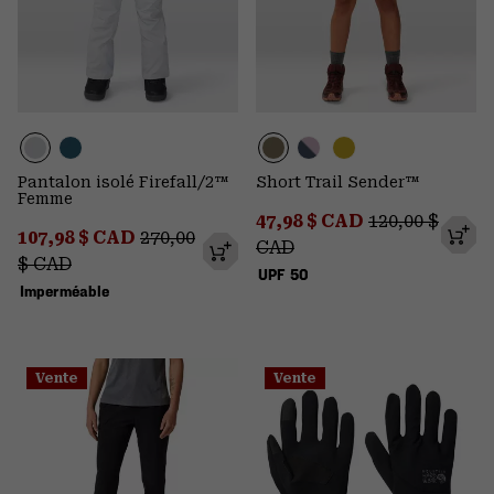
Pantalon isolé Firefall/2™
Short Trail Sender™
Femme
Sale price:
Regular price
47,98 $ CAD
120,00 $
Sale price:
Regular price:
107,98 $ CAD
270,00
CAD
$ CAD
UPF 50
Imperméable
Vente
Vente