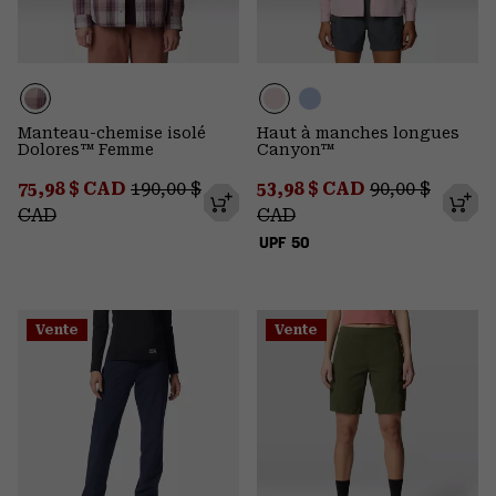
Manteau-chemise isolé
Haut à manches longues
Dolores™ Femme
Canyon™
Sale price:
Regular price:
Sale price:
Regular price
75,98 $ CAD
190,00 $
53,98 $ CAD
90,00 $
CAD
CAD
UPF 50
Vente
Vente