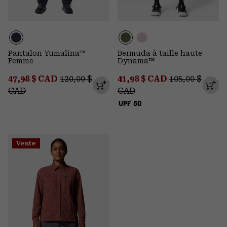
Pantalon Yumalina™
Bermuda à taille haute
Femme
Dynama™
Sale price:
Regular price:
Sale price:
Regular price
47,98 $ CAD
120,00 $
41,98 $ CAD
105,00 $
CAD
CAD
UPF 50
Vente