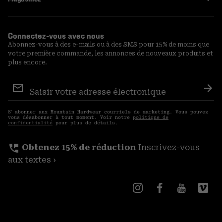
Connectez-vous avec nous
Abonnez-vous à des e-mails ou à des SMS pour 15% de moins que
votre première commande, les annonces de nouveaux produits et
plus encore.
Inscription
aux
S′a
courriels
S′ abonner aux Mountain Hardwear courriels de marketing. Vous pouvez
vous désabonner à tout moment. Voir notre
politique de
confidentialité
pour plus de détails.
perm_phone_msg
Obtenez 15% de réduction
Inscrivez-vous
aux textes ›