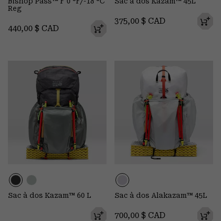
Bishop Pass™ F 0 °F/-18 °C
Sac à dos Kazam™ 45L
Reg
Regular price:
375,00 $ CAD
Regular price:
440,00 $ CAD
Sac à dos Kazam™ 60 L
Sac à dos Alakazam™ 45L
Regular price:
700,00 $ CAD