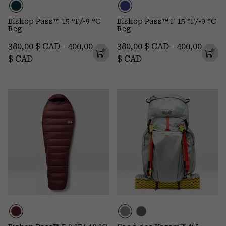
Bishop Pass™ 15 °F/-9 °C
Bishop Pass™ F 15 °F/-9 °C
Reg
Reg
Minimum price:
Maximum price:
Minimum price:
Maximum pr
380,00 $ CAD
-
400,00
380,00 $ CAD
-
400,00
$ CAD
$ CAD