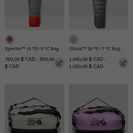
Specter™ 15 °F/-9 °C Reg
Ghoul™ 20 °F/-7 °C Reg.
Minimum price:
Maximum price:
Minimum price:
Maximum p
750,00 $ CAD
-
800,00
1.000,00 $ CAD
-
$ CAD
1.020,00 $ CAD