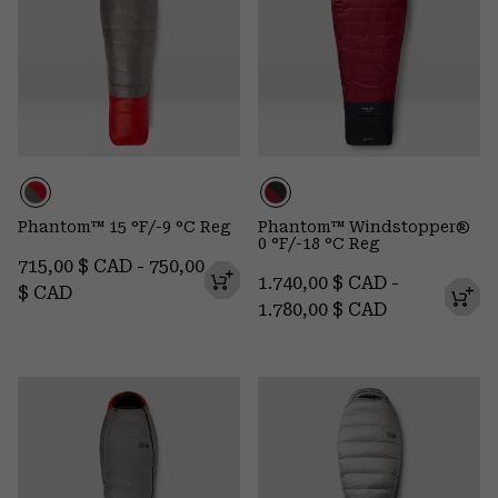
Phantom™ 15 °F/-9 °C Reg
Phantom™ Windstopper®
0 °F/-18 °C Reg
Minimum price:
Maximum price:
715,00 $ CAD
-
750,00
Minimum price:
Maximum p
1.740,00 $ CAD
-
$ CAD
1.780,00 $ CAD