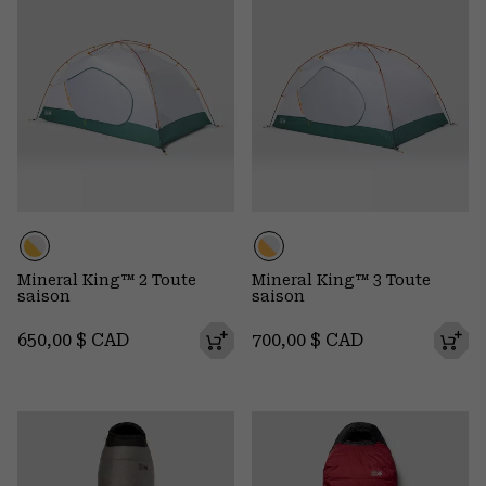
Mineral King™ 2 Toute
Mineral King™ 3 Toute
saison
saison
Regular price:
Regular price:
650,00 $ CAD
700,00 $ CAD