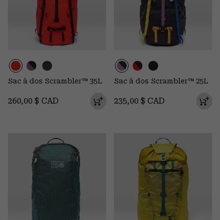
Sac à dos Scrambler™ 35L
Sac à dos Scrambler™ 25L
Regular price:
Regular price:
260,00 $ CAD
235,00 $ CAD