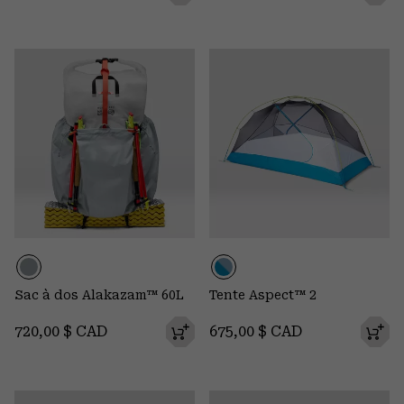
Sac à dos Alakazam™ 60L
Tente Aspect™ 2
Regular price:
Regular price:
720,00 $ CAD
675,00 $ CAD