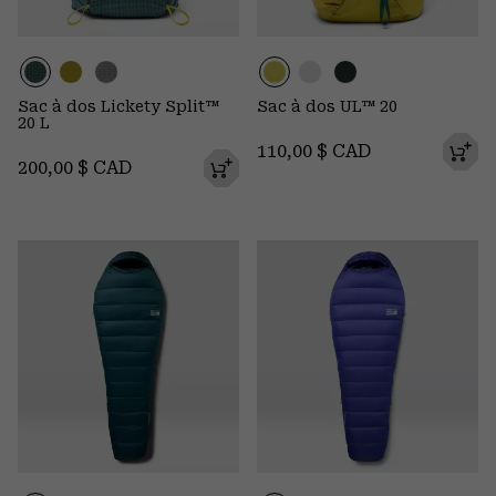
Sac à dos Lickety Split™
Sac à dos UL™ 20
20 L
Regular price:
110,00 $ CAD
Regular price:
200,00 $ CAD