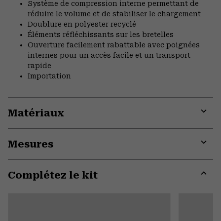
Système de compression interne permettant de
réduire le volume et de stabiliser le chargement
Doublure en polyester recyclé
Éléments réfléchissants sur les bretelles
Ouverture facilement rabattable avec poignées
internes pour un accès facile et un transport
rapide
Importation
Matériaux
Expa
or
Mesures
colla
secti
Expa
or
Complétez le kit
colla
secti
Expa
or
colla
secti