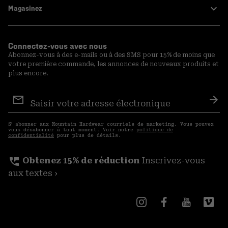
Magasinez
Connectez-vous avec nous
Abonnez-vous à des e-mails ou à des SMS pour 15% de moins que
votre première commande, les annonces de nouveaux produits et
plus encore.
Inscription
aux
S′a
courriels
S′ abonner aux Mountain Hardwear courriels de marketing. Vous pouvez
vous désabonner à tout moment. Voir notre
politique de
confidentialité
pour plus de détails.
perm_phone_msg
Obtenez 15% de réduction
Inscrivez-vous
aux textes ›