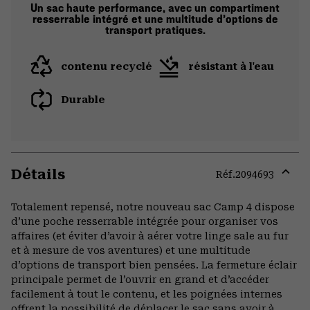
Un sac haute performance, avec un compartiment
resserrable intégré et une multitude d’options de
transport pratiques.
contenu recyclé
résistant à l'eau
Durable
Détails
Réf.
2094693
Expa
or
Totalement repensé, notre nouveau sac Camp 4 dispose
colla
d’une poche resserrable intégrée pour organiser vos
secti
affaires (et éviter d’avoir à aérer votre linge sale au fur
et à mesure de vos aventures) et une multitude
d’options de transport bien pensées. La fermeture éclair
principale permet de l’ouvrir en grand et d’accéder
facilement à tout le contenu, et les poignées internes
offrent la possibilité de déplacer le sac sans avoir à