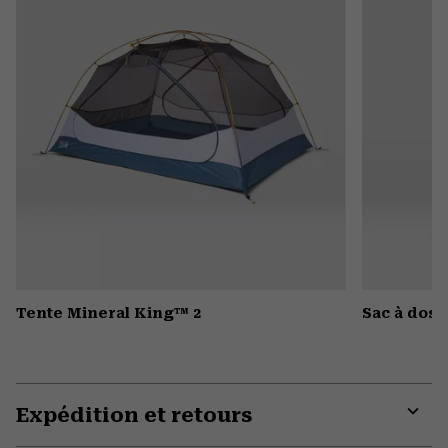
Tente Mineral King™ 2
Sac à dos 
Expédition et retours
Expa