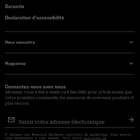
Garantie
Declaration d'accessibilité
Nous connaitre
Magasinez
Connectez-vous avec nous
Abonnez-vous à des e-mails ou à des SMS pour 15% de moins que
votre première commande, les annonces de nouveaux produits et
plus encore.
Inscription
aux
S′a
courriels
S′ abonner aux Mountain Hardwear courriels de marketing. Vous pouvez
vous désabonner à tout moment. Voir notre
politique de