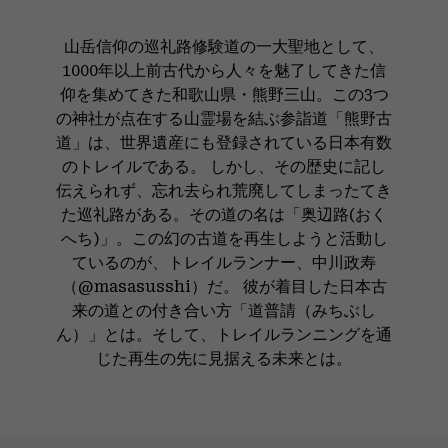
山岳信仰の巡礼路修験道の一大聖地として、
1000年以上前古代から人々を魅了してきた信
仰を集めてきた和歌山県・熊野三山。この3つ
の神社が点在する山霊場を結ぶ参詣道「熊野古
道」は、世界遺産にも登録されている日本有数
のトレイルである。 しかし、その歴史に記し
伝えられず、忘れ去られ荒廃してしまったてき
た巡礼路がある。その道の名は「奥辺路(おく
へち)」。この幻の古道を再生しようと活動し
ているのが、トレイルランナー、中川政寿
（@masasusshi）だ。 彼が着目した日本古
来の道との付き合い方「道普請（みちぶし
ん）」とは。そして、トレイルランニングを通
じた再生の先に見据える未来とは。