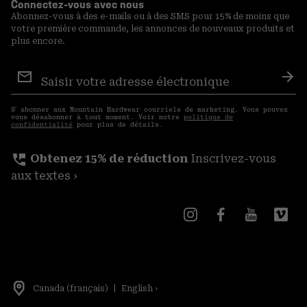
Connectez-vous avec nous
Abonnez-vous à des e-mails ou à des SMS pour 15% de moins que
votre première commande, les annonces de nouveaux produits et
plus encore.
Inscription
aux
S′a
courriels
S′ abonner aux Mountain Hardwear courriels de marketing. Vous pouvez
vous désabonner à tout moment. Voir notre
politique de
confidentialité
pour plus de détails.
perm_phone_msg
Obtenez 15% de réduction
Inscrivez-vous
aux textes ›
Canada (français)
|
English ›