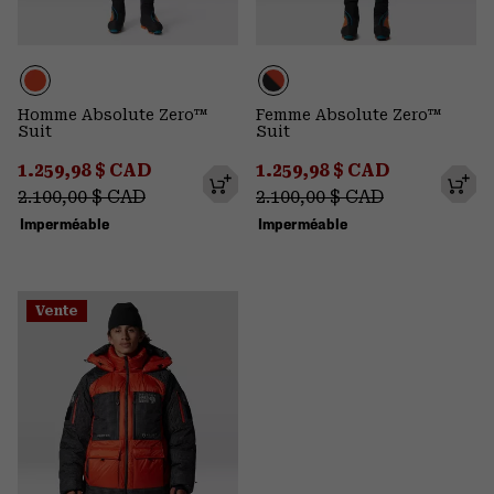
Homme Absolute Zero™
Femme Absolute Zero™
Suit
Suit
Sale price:
Regular price:
Sale price:
Regular pri
1.259,98 $ CAD
1.259,98 $ CAD
2.100,00 $ CAD
2.100,00 $ CAD
Imperméable
Imperméable
Vente