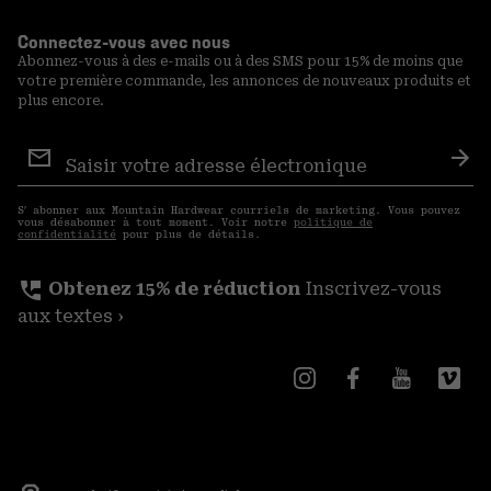
Connectez-vous avec nous
Abonnez-vous à des e-mails ou à des SMS pour 15% de moins que
votre première commande, les annonces de nouveaux produits et
plus encore.
Inscription
aux
S′a
courriels
S′ abonner aux Mountain Hardwear courriels de marketing. Vous pouvez
vous désabonner à tout moment. Voir notre
politique de
confidentialité
pour plus de détails.
perm_phone_msg
Obtenez 15% de réduction
Inscrivez-vous
aux textes ›