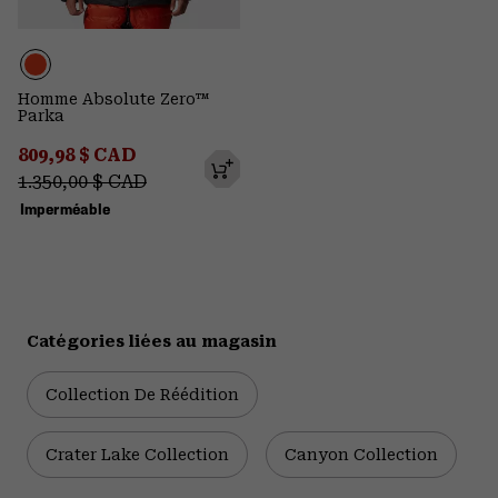
Homme Absolute Zero™
Parka
Sale price:
Regular price:
809,98 $ CAD
1.350,00 $ CAD
Imperméable
Catégories liées au magasin
Collection De Réédition
Crater Lake Collection
Canyon Collection