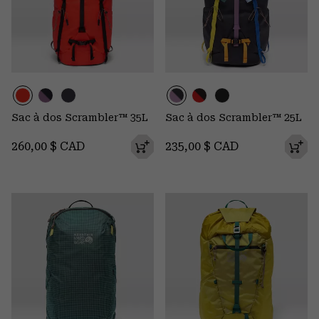
Sac à dos Scrambler™ 35L
Sac à dos Scrambler™ 25L
Regular price:
Regular price:
260,00 $ CAD
235,00 $ CAD