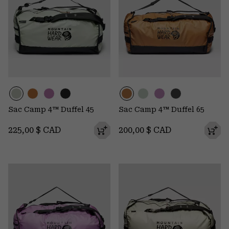
Sac Camp 4™ Duffel 45
Sac Camp 4™ Duffel 65
Regular price:
Regular price:
225,00 $ CAD
200,00 $ CAD