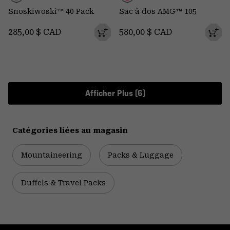
Snoskiwoski™ 40 Pack
Sac à dos AMG™ 105
Regular price:
Regular price:
285,00 $ CAD
580,00 $ CAD
Afficher Plus (6)
Catégories liées au magasin
Mountaineering
Packs & Luggage
Duffels & Travel Packs