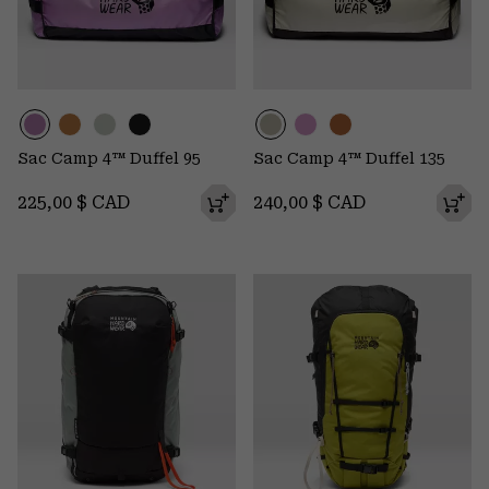
Sac Camp 4™ Duffel 95
Sac Camp 4™ Duffel 135
Regular price:
Regular price:
225,00 $ CAD
240,00 $ CAD