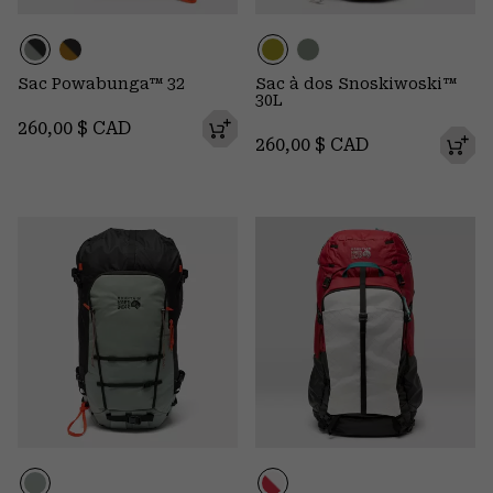
Sac Powabunga™ 32
Sac à dos Snoskiwoski™
30L
Regular price:
260,00 $ CAD
Regular price:
260,00 $ CAD