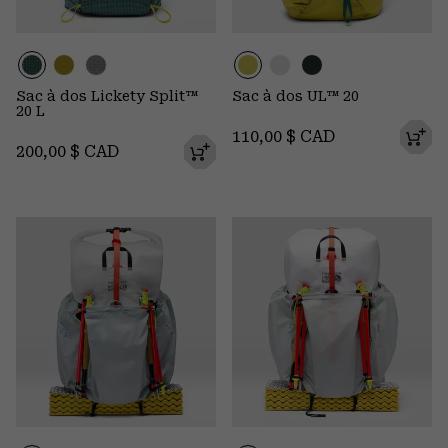
Sac à dos Lickety Split™
Sac à dos UL™ 20
20 L
Regular price:
110,00 $ CAD
Regular price:
200,00 $ CAD