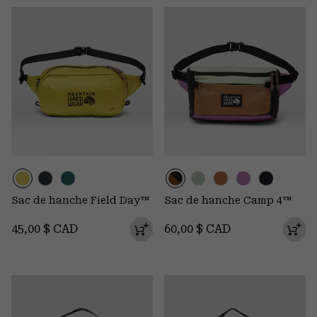
Sac de hanche Field Day™
Sac de hanche Camp 4™
Regular price:
Regular price:
45,00 $ CAD
60,00 $ CAD