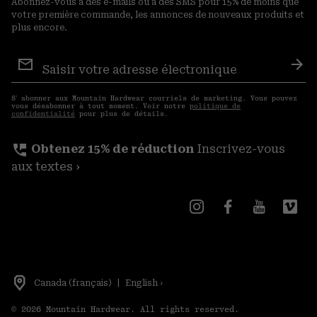
Abonnez-vous à des e-mails ou à des SMS pour 15% de moins que
votre première commande, les annonces de nouveaux produits et
plus encore.
Inscription
aux
S′a
courriels
S′ abonner aux Mountain Hardwear courriels de marketing. Vous pouvez
vous désabonner à tout moment. Voir notre
politique de
confidentialité
pour plus de détails.
perm_phone_msg
Obtenez 15% de réduction
Inscrivez-vous
aux textes ›
Canada (français)
|
English ›
©
2026
Mountain Hardwear. All rights reserved.