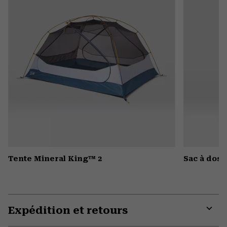
Tente Mineral King™ 2
Sac à dos 
Expédition et retours
Expa