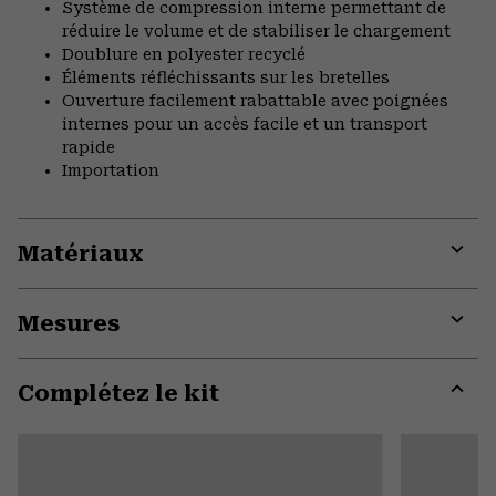
Système de compression interne permettant de
réduire le volume et de stabiliser le chargement
Doublure en polyester recyclé
Éléments réfléchissants sur les bretelles
Ouverture facilement rabattable avec poignées
internes pour un accès facile et un transport
rapide
Importation
Matériaux
Expa
or
Mesures
colla
secti
Expa
or
Complétez le kit
colla
secti
Expa
or
colla
secti