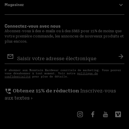
Magasinez
Connectez-vous avec nous
Abonnez-vous à des e-mails ou à des SMS pour 15% de moins que
votre première commande, les annonces de nouveaux produits et
plus encore.
Inscription
aux
S′a
courriels
S′ abonner aux Mountain Hardwear courriels de marketing. Vous pouvez
vous désabonner à tout moment. Voir notre
politique de
confidentialité
pour plus de détails.
perm_phone_msg
Obtenez 15% de réduction
Inscrivez-vous
aux textes ›