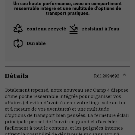
Un sac haute performance, avec un compartiment
resserrable intégré et une multitude d’options de
transport pratiques.
contenu recyclé
résistant à l'eau
Durable
Détails
Réf.
2094692
Expa
or
Totalement repensé, notre nouveau sac Camp 4 dispose
colla
d’une poche resserrable intégrée pour organiser vos
secti
affaires (et éviter d’avoir à aérer votre linge sale au fur
et à mesure de vos aventures) et une multitude
d’options de transport bien pensées. La fermeture éclair
principale permet de l’ouvrir en grand et d’accéder
facilement à tout le contenu, et les poignées internes
offrent la possibilité de déplacer le sac sans avoir à