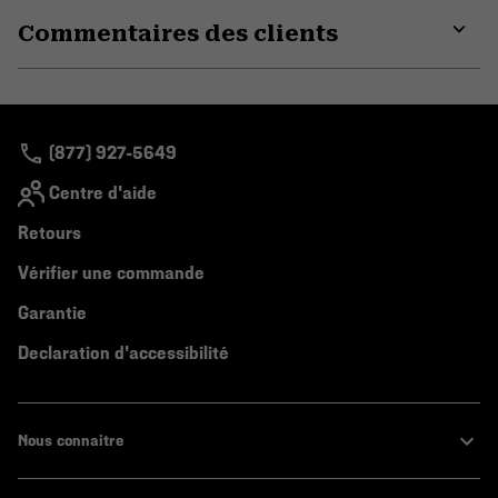
or
Commentaires des clients
colla
secti
Expa
or
colla
secti
(877) 927-5649
Centre d'aide
Retours
Vérifier une commande
Garantie
Declaration d'accessibilité
Nous connaitre