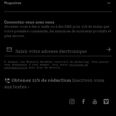
Magasinez
Connectez-vous avec nous
Abonnez-vous à des e-mails ou à des SMS pour 15% de moins que
votre première commande, les annonces de nouveaux produits et
plus encore.
Inscription
aux
S′a
courriels
S′ abonner aux Mountain Hardwear courriels de marketing. Vous pouvez
vous désabonner à tout moment. Voir notre
politique de
confidentialité
pour plus de détails.
perm_phone_msg
Obtenez 15% de réduction
Inscrivez-vous
aux textes ›