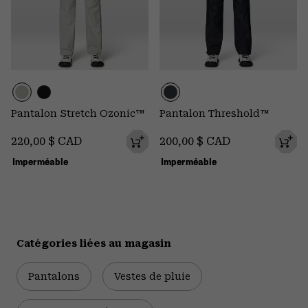
Pantalon Stretch Ozonic™
Pantalon Threshold™
Regular price:
Regular price:
220,00 $ CAD
200,00 $ CAD
Imperméable
Imperméable
Catégories liées au magasin
Pantalons
Vestes de pluie