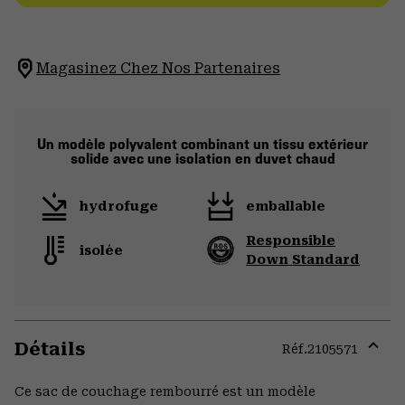
Magasinez Chez Nos Partenaires
Un modèle polyvalent combinant un tissu extérieur
solide avec une isolation en duvet chaud
hydrofuge
emballable
Responsible
isolée
Down Standard
Détails
Réf.
2105571
Expa
or
Ce sac de couchage rembourré est un modèle
colla