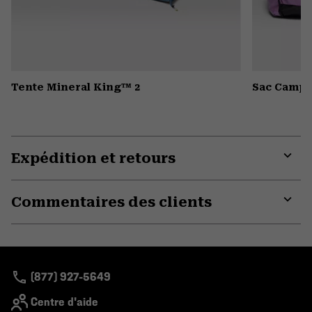
Tente Mineral King™ 2
Sac Camp 4
Expédition et retours
Expa
or
Commentaires des clients
colla
secti
Expa
or
colla
secti
(877) 927-5649
Centre d'aide