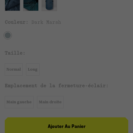
Couleur:
Dark Marsh
Taille:
Normal
Long
Emplacement de la fermeture-éclair:
Main gauche
Main droite
Ajouter Au Panier