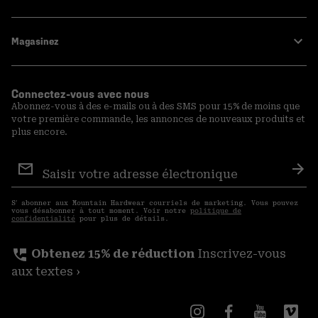
Magasinez
Connectez-vous avec nous
Abonnez-vous à des e-mails ou à des SMS pour 15% de moins que
votre première commande, les annonces de nouveaux produits et
plus encore.
Inscription
aux
S′a
courriels
S′ abonner aux Mountain Hardwear courriels de marketing. Vous pouvez
vous désabonner à tout moment. Voir notre
politique de
confidentialité
pour plus de détails.
perm_phone_msg
Obtenez 15% de réduction
Inscrivez-vous
aux textes ›