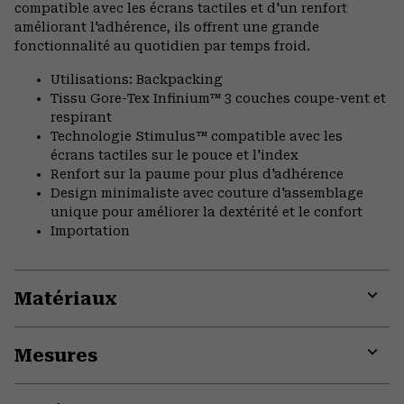
compatible avec les écrans tactiles et d'un renfort
améliorant l'adhérence, ils offrent une grande
fonctionnalité au quotidien par temps froid.
Utilisations: Backpacking
Tissu Gore-Tex Infinium™ 3 couches coupe-vent et
respirant
Technologie Stimulus™ compatible avec les
écrans tactiles sur le pouce et l'index
Renfort sur la paume pour plus d'adhérence
Design minimaliste avec couture d'assemblage
unique pour améliorer la dextérité et le confort
Importation
Matériaux
Expa
or
Mesures
colla
secti
Expa
or