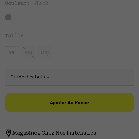
Couleur:
Black
Taille:
XS
S/M
L/XL
Guide des tailles
Ajouter Au Panier
Magasinez Chez Nos Partenaires