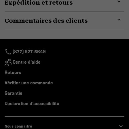
Expédition et retours
colla
secti
Expa
or
Commentaires des clients
colla
secti
Expa
or
colla
secti
(877) 927-5649
Centre d'aide
Retours
Vérifier une commande
Garantie
Declaration d'accessibilité
Nous connaitre