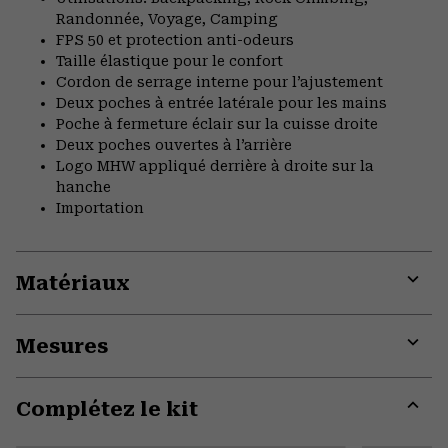
Randonnée, Voyage, Camping
FPS 50 et protection anti-odeurs
Taille élastique pour le confort
Cordon de serrage interne pour l’ajustement
Deux poches à entrée latérale pour les mains
Poche à fermeture éclair sur la cuisse droite
Deux poches ouvertes à l’arrière
Logo MHW appliqué derrière à droite sur la
hanche
Importation
Matériaux
Expa
or
Mesures
colla
secti
Expa
or
Complétez le kit
colla
secti
Expa
or