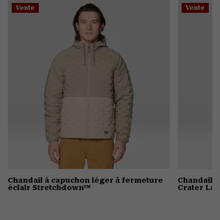
Vente
Vente
colla
secti
Chandail à capuchon léger à fermeture
Chandail 
éclair Stretchdown™
Crater La