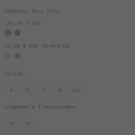
Couleur:
Moon Blue
120,00 $ CAD
Regular price:
Sale price:
83,98 $ CAD
120,00 $ CAD
Taille:
S
M
L
XL
XXL
Longueur à l’entrejambe:
28
30