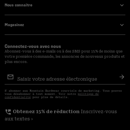
Nous connaitre
Magasinez
Connectez-vous avec nous
Abonnez-vous à des e-mails ou à des SMS pour 15% de moins que
votre première commande, les annonces de nouveaux produits et
plus encore.
Inscription
aux
S′a
courriels
S′ abonner aux Mountain Hardwear courriels de marketing. Vous pouvez
vous désabonner à tout moment. Voir notre
politique de
confidentialité
pour plus de détails.
perm_phone_msg
Obtenez 15% de réduction
Inscrivez-vous
aux textes ›