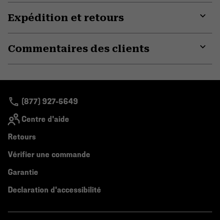
Expédition et retours
Expa
or
Commentaires des clients
colla
secti
Expa
or
colla
secti
(877) 927-5649
Centre d'aide
Retours
Vérifier une commande
Garantie
Declaration d'accessibilité