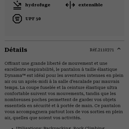
hydrofuge
extensible
UPF 50
Détails
Réf.
2110371
Expa
or
Offrant une grande liberté de mouvement et une
colla
excellente respirabilité, le pantalon à taille élastique
secti
Dynama™ est idéal pour les aventures intenses en plein
air ou un après-midi à la salle d’escalade par mauvais
temps. La coupe fuselée et la ceinture élastique ultra
confortable suivent vos mouvements, tandis que les
nombreuses poches permettent de garder vos objets
essentiels en sécurité et à portée de main. Ce pantalon
vous accompagnera partout lors de vos sorties en plein
air, quelles que soient vos activités.
Utilisations: Backpacking, Rock Climbing,