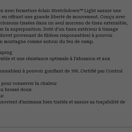
on avec fermeture éclair Stretchdown™ Light assure une
out en offrant une grande liberté de mouvement. Conçu avec
loisons tissées dans un seul morceau de tissu extensible,
r la superposition. Doté d’un tissu extérieur à tissage
duvet provenant de filières responsables) à pouvoir
on en montagne comme autour du feu de camp.
amping
yable et une résistance optimale à l’abrasion et aux
onsables) à pouvoir gonflant de 700. Certifié par Control
 pour conserver la chaleur
ssu brossé doux
ur
rovient d’animaux bien traités et assure sa traçabilité de