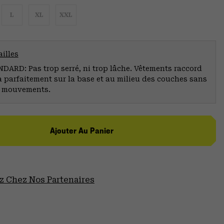
L
XL
XXL
illes
ARD: Pas trop serré, ni trop lâche. Vêtements raccord
a parfaitement sur la base et au milieu des couches sans
s mouvements.
Ajouter Au Panier
 Chez Nos Partenaires