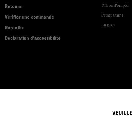
Retours
Offres d'emploi
Programme
Vérifier une commande
En gros
Garantie
Declaration d'accessibilité
Canada (français)
|
English ›
VEUILLE
©
2026
Mountain Hardwear. All rights reserved.
Conditions D'utilisation
Conditions Générales De Vente
Politique