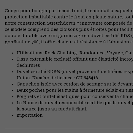
Conçu pour bouger par temps froid, le chandail à capuch
protection imbattable contre le froid en pleine nature, t
notre construction Stretchdown™ innovante composée de c
ce modèle comprend des cloisons plus étroites pour facilite
double durable avec un garnissage en duvet certifié RDS (
gonflant de 700, il offre chaleur et résistance à l’abrasi
Utilisations: Rock Climbing, Randonnée, Voyage, C
Tissu extensible exclusif offrant une élasticité incro
déchirures
Duvet certifié RDS® (duvet provenant de filières resp
Union. Numéro de licence : CU 848416
Capuchon isolé avec cordon de serrage sur le devant
Deux poches pour les mains à fermeture éclair en ti
Poignets et ourlet élastiques pour conserver la chale
La Norme de duvet responsable certifie que le duvet p
la source jusqu’au produit final.
Importation