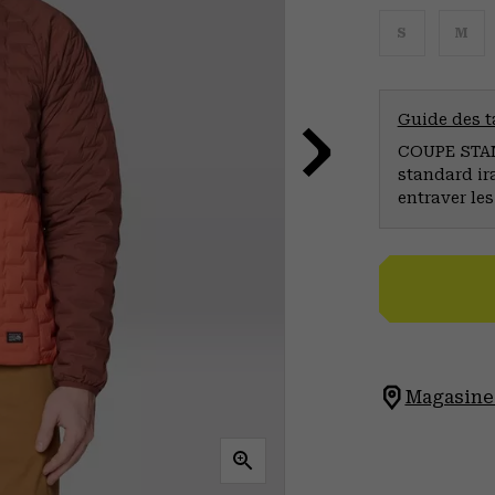
S
M
Guide des ta
COUPE STAND
standard ir
entraver le
Magasinez