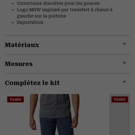
Ouvertures discrètes pour les pouces
Logo MHW imprimé par transfert à chaud à
gauche sur la poitrine
Importation
Matériaux
Expa
or
Mesures
colla
secti
Expa
or
Complétez le kit
colla
secti
Expa
or
Vente
Vente
colla
secti