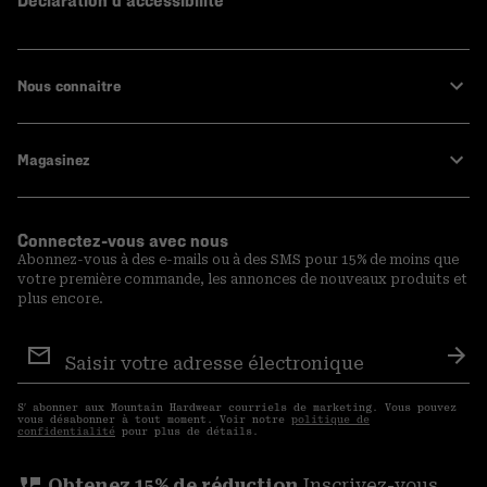
Declaration d'accessibilité
Nous connaitre
Magasinez
Connectez-vous avec nous
Abonnez-vous à des e-mails ou à des SMS pour 15% de moins que
votre première commande, les annonces de nouveaux produits et
plus encore.
Inscription
aux
S′a
courriels
S′ abonner aux Mountain Hardwear courriels de marketing. Vous pouvez
vous désabonner à tout moment. Voir notre
politique de
confidentialité
pour plus de détails.
perm_phone_msg
Obtenez 15% de réduction
Inscrivez-vous