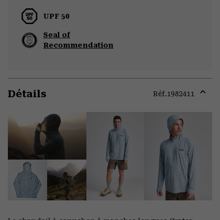
UPF 50
Seal of
Recommendation
Détails
Réf.
1982411
Expa
or
colla
secti