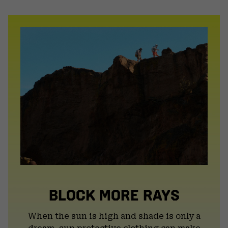
or
colla
secti
BLOCK MORE RAYS
When the sun is high and shade is only a