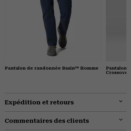
Pantalon de randonnée Basin™ Homme
Pantalon 
Crossover
Expédition et retours
Expa
or
Commentaires des clients
colla
secti
Expa