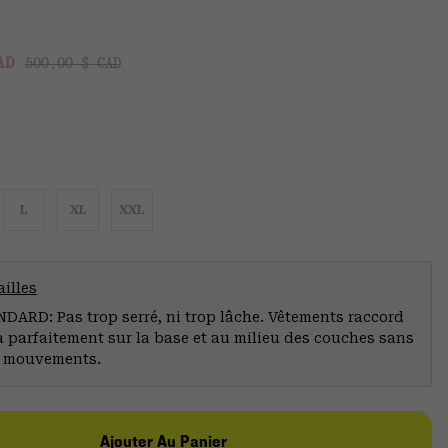
Regular price:
:
CAD
500,00 $ CAD
L
XL
XXL
illes
ARD: Pas trop serré, ni trop lâche. Vêtements raccord
a parfaitement sur la base et au milieu des couches sans
s mouvements.
Ajouter Au Panier