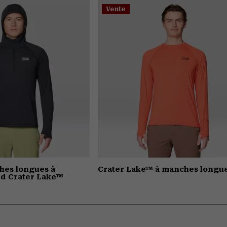
Vente
hes longues à
Crater Lake™ à manches longu
d Crater Lake™