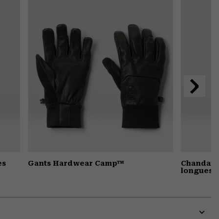
colla
secti
Suivant
es
Gants Hardwear Camp™
Chandail
longues 