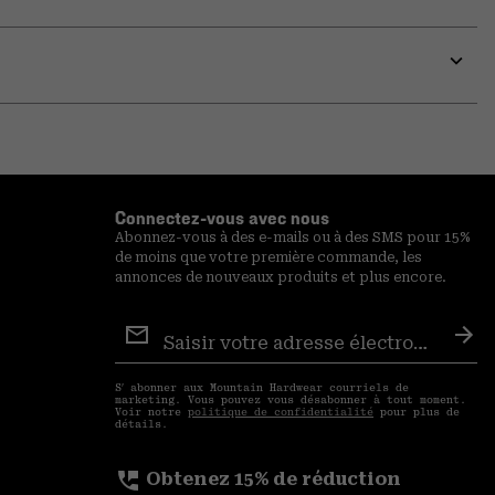
Expa
or
colla
secti
Expa
or
colla
secti
Connectez-vous avec nous
Abonnez-vous à des e-mails ou à des SMS pour 15%
de moins que votre première commande, les
annonces de nouveaux produits et plus encore.
Inscription
aux
S′a
courriels
S′ abonner aux Mountain Hardwear courriels de
marketing. Vous pouvez vous désabonner à tout moment.
Voir notre
politique de confidentialité
pour plus de
détails.
perm_phone_msg
Obtenez 15% de réduction