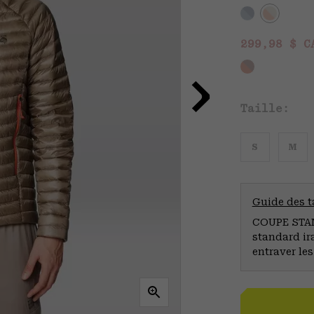
Sale price
299,98 $ 
Taille:
S
M
Guide des ta
COUPE STAND
standard ir
entraver le