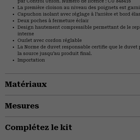
par Control Union. Numéro de licence : CU 848416
La première cloison au niveau des poignets est garnie
Capuchon isolant avec réglage à l’arrière et bord éla
Deux poches à fermeture éclair
Design hautement compressible permettant de le re
interne
Ourlet avec cordon réglable
La Norme de duvet responsable certifie que le duvet p
la source jusqu’au produit final.
Importation
Matériaux
Mesures
Complétez le kit