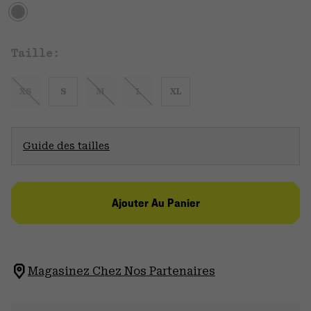
Taille:
XS
S
M
L
XL
Guide des tailles
Ajouter Au Panier
Magasinez Chez Nos Partenaires