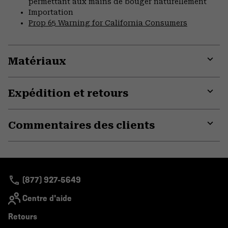
permettant aux mains de bouger naturellement
Importation
Prop 65 Warning for California Consumers
Matériaux
Expa
or
Expédition et retours
colla
secti
Expa
or
Commentaires des clients
colla
secti
Expa
or
colla
secti
(877) 927-5649
Centre d'aide
Retours