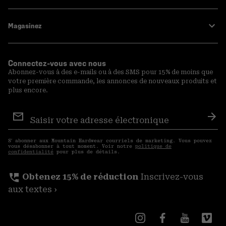
Magasinez
Connectez-vous avec nous
Abonnez-vous à des e-mails ou à des SMS pour 15% de moins que
votre première commande, les annonces de nouveaux produits et
plus encore.
Inscription
aux
S′a
courriels
S′ abonner aux Mountain Hardwear courriels de marketing. Vous pouvez
vous désabonner à tout moment. Voir notre
politique de
confidentialité
pour plus de détails.
perm_phone_msg
Obtenez 15% de réduction
Inscrivez-vous
aux textes ›