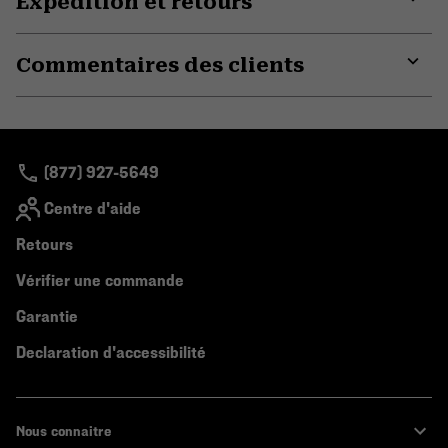
Expédition et retours
Expa
or
Commentaires des clients
colla
secti
Expa
or
colla
secti
(877) 927-5649
Centre d'aide
Retours
Vérifier une commande
Garantie
Declaration d'accessibilité
Nous connaitre