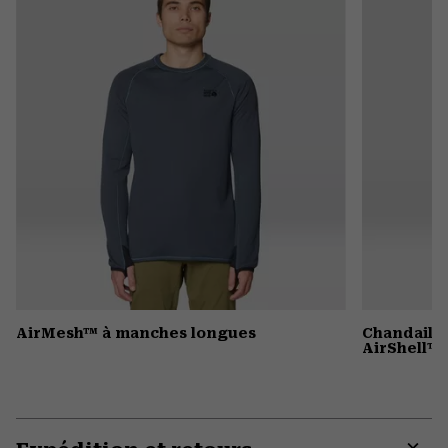
secti
AirMesh™ à manches longues
Chandail 
AirShell™