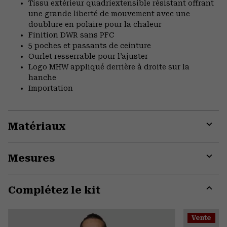
Tissu extérieur quadriextensible résistant offrant
une grande liberté de mouvement avec une
doublure en polaire pour la chaleur
Finition DWR sans PFC
5 poches et passants de ceinture
Ourlet resserrable pour l’ajuster
Logo MHW appliqué derrière à droite sur la
hanche
Importation
Matériaux
Expa
or
Mesures
colla
secti
Expa
or
Complétez le kit
colla
secti
Expa
or
Vente
colla