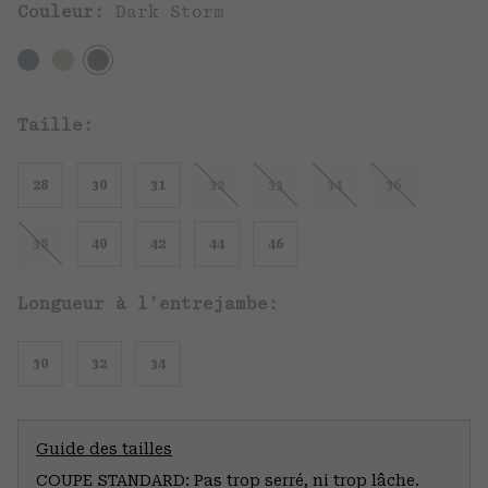
Couleur:
Dark Storm
Taille:
28
30
31
32
33
34
36
38
40
42
44
46
Longueur à l’entrejambe:
30
32
34
Guide des tailles
COUPE STANDARD: Pas trop serré, ni trop lâche.