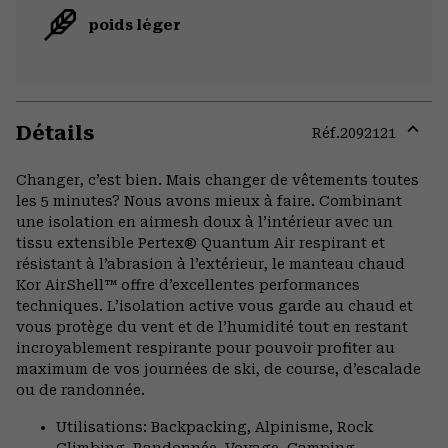
poids léger
Détails
Réf.
2092121
Expa
or
Changer, c’est bien. Mais changer de vêtements toutes
colla
les 5 minutes? Nous avons mieux à faire. Combinant
secti
une isolation en airmesh doux à l’intérieur avec un
tissu extensible Pertex® Quantum Air respirant et
résistant à l’abrasion à l’extérieur, le manteau chaud
Kor AirShell™ offre d’excellentes performances
techniques. L’isolation active vous garde au chaud et
vous protège du vent et de l’humidité tout en restant
incroyablement respirante pour pouvoir profiter au
maximum de vos journées de ski, de course, d’escalade
ou de randonnée.
Utilisations: Backpacking, Alpinisme, Rock