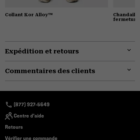
Collant Kor Alloy™
Chandail 
fermeture 
Expédition et retours
Expa
or
Commentaires des clients
colla
secti
Expa
or
colla
secti
(877) 927-5649
Centre d'aide
Retours
Vérifier une commande