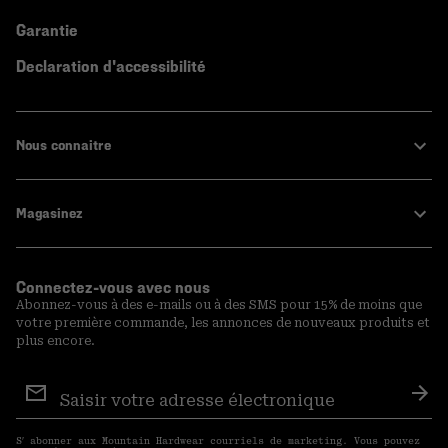
Garantie
Declaration d'accessibilité
Nous connaitre
Magasinez
Connectez-vous avec nous
Abonnez-vous à des e-mails ou à des SMS pour 15% de moins que
votre première commande, les annonces de nouveaux produits et
plus encore.
Inscription
aux
S′a
courriels
S′ abonner aux Mountain Hardwear courriels de marketing. Vous pouvez