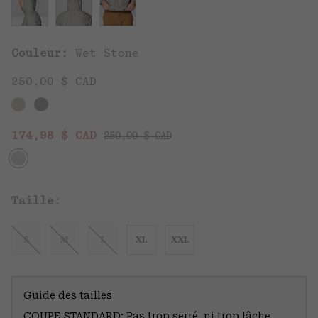
Couleur:
Wet Stone
250,00 $ CAD
Regular price:
Sale price:
174,98 $ CAD
250,00 $ CAD
Taille:
S
M
L
XL
XXL
Guide des tailles
COUPE STANDARD: Pas trop serré, ni trop lâche.