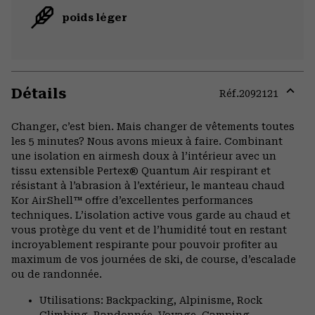
poids léger
Détails
Réf.
2092121
Expa
or
Changer, c’est bien. Mais changer de vêtements toutes
colla
les 5 minutes? Nous avons mieux à faire. Combinant
secti
une isolation en airmesh doux à l’intérieur avec un
tissu extensible Pertex® Quantum Air respirant et
résistant à l’abrasion à l’extérieur, le manteau chaud
Kor AirShell™ offre d’excellentes performances
techniques. L’isolation active vous garde au chaud et
vous protège du vent et de l’humidité tout en restant
incroyablement respirante pour pouvoir profiter au
maximum de vos journées de ski, de course, d’escalade
ou de randonnée.
Utilisations: Backpacking, Alpinisme, Rock