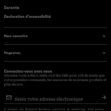
Garantie
Declaration d'accessibilité
Nous connaitre
Magasinez
Connectez-vous avec nous
Abonnez-vous à des e-mails ou à des SMS pour 15% de moins que
votre première commande, les annonces de nouveaux produits et
plus encore.
Inscription
aux
S′a
courriels
S′ abonner aux Mountain Hardwear courriels de marketing. Vous pouvez