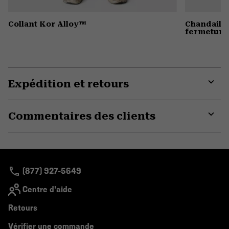
Collant Kor Alloy™
Chandail 
fermeture 
Expédition et retours
Expa
or
Commentaires des clients
colla
secti
Expa
or
colla
secti
(877) 927-5649
Centre d'aide
Retours
Vérifier une commande