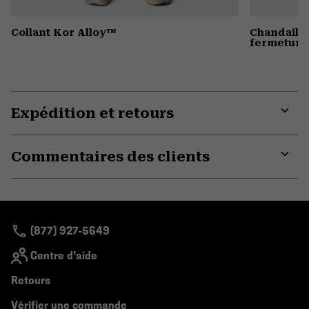
Collant Kor Alloy™
Chandail 
fermeture 
Expédition et retours
Expa
or
Commentaires des clients
colla
secti
Expa
or
colla
secti
(877) 927-5649
Centre d'aide
Retours
Vérifier une commande