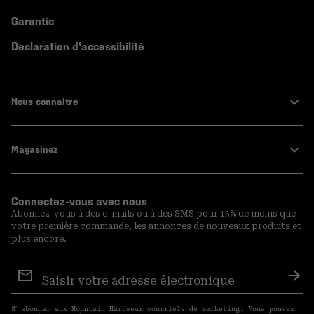
Garantie
Declaration d'accessibilité
Nous connaitre
Magasinez
Connectez-vous avec nous
Abonnez-vous à des e-mails ou à des SMS pour 15% de moins que
votre première commande, les annonces de nouveaux produits et
plus encore.
Inscription
aux
S′a
courriels
S′ abonner aux Mountain Hardwear courriels de marketing. Vous pouvez