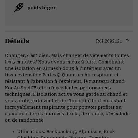
poids léger
Détails
Réf.
2092121
Expa
or
Changer, c’est bien. Mais changer de vêtements toutes
colla
les 5 minutes? Nous avons mieux à faire. Combinant
secti
une isolation en airmesh doux à l’intérieur avec un
tissu extensible Pertex® Quantum Air respirant et
résistant à l’abrasion à l’extérieur, le manteau chaud
Kor AirShell™ offre d’excellentes performances
techniques. L’isolation active vous garde au chaud et
vous protège du vent et de l’humidité tout en restant
incroyablement respirante pour pouvoir profiter au
maximum de vos journées de ski, de course, d’escalade
ou de randonnée.
Utilisations: Backpacking, Alpinisme, Rock