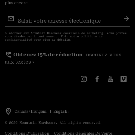
plus encore.
Inscription
aux
S′a
courriels
S′ abonner aux Mountain Hardwear courriels de marketing. Vous pouvez
vous désabonner à tout moment. Voir notre
politique de
confidentialité
pour plus de détails.
perm_phone_msg
Obtenez 15% de réduction
Inscrivez-vous
aux textes ›
Canada (français)
|
English ›
©
2026
Mountain Hardwear. All rights reserved.
Conditions D'utilisation
Conditions Générales De Vente