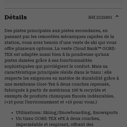
Détails
Réf.
2132401
Expa
or
Des pistes principales aux pistes secondaires, en
colla
passant par les remontées mécaniques rapides de la
secti
station, vous avez besoin d’une veste de ski qui vous
offre plusieurs options. La veste Cloud Bank™ GORE-
TEX est adaptée aussi bien à la poudreuse qu’aux
pistes damées grâce à ses fonctionnalités
sophistiquées qui privilégient le confort. Mais sa
caractéristique principale réside dans le tissu : elle
respecte les exigences en matière de durabilité grâce à
une membrane Gore-Tex à deux couches repensée,
fabriquée à partir de matériaux 100 % recyclés et
exempts de produits chimiques fluorés indésirables.
(+10 pour l’environnement et +10 pour vous.)
Utilisations: Skiing/Snowboarding, Snowsports
Un tissu GORE-TEX ePE à deux couches,
imperméable et respirant, offrant des