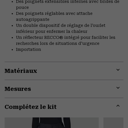
Des poignets extensibles internes avec brides de
pouce
Des poignets réglables avec attache
autoagrippante
Un double dispositif de réglage de l’ourlet
inférieur pour enfermer la chaleur
Un réflecteur RECCO® intégré pour faciliter les
recherches lors de situations d’urgence
Importation
Matériaux
Expa
or
Mesures
colla
secti
Expa
or
Complétez le kit
colla
secti
Expa
or
colla