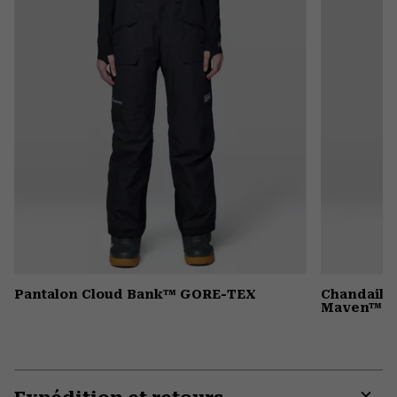
secti
Pantalon Cloud Bank™ GORE-TEX
Chandail 
Maven™