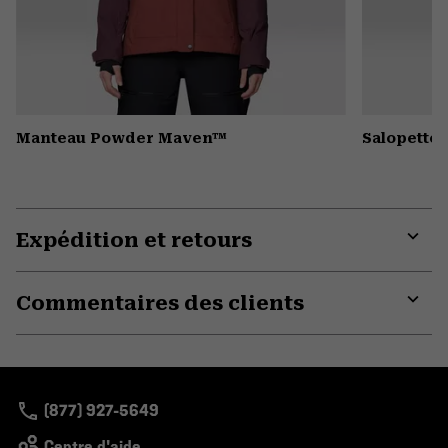
Manteau Powder Maven™
Salopette
Expédition et retours
Expa
or
Commentaires des clients
colla
secti
Expa
or
colla
secti
(877) 927-5649
Centre d'aide