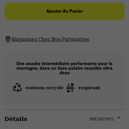
Ajouter Au Panier
Magasinez Chez Nos Partenaires
Une couche intermédiaire performante pour la
montagne, dans un tissu polaire recyclée ultra
doux
contenu recyclé
respirant
Détails
Réf.
2077671
Expa