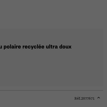
 polaire recyclée ultra doux
Réf.
2077671
Expa