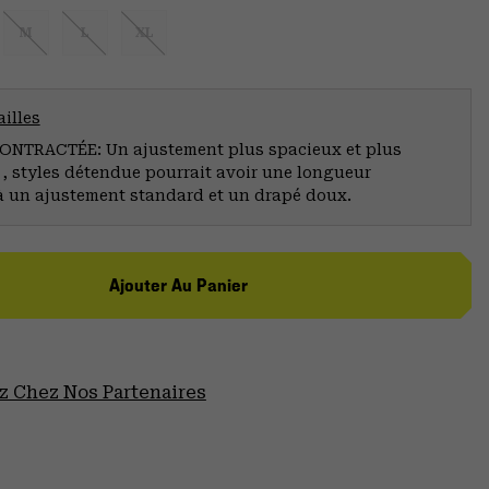
M
L
XL
illes
NTRACTÉE: Un ajustement plus spacieux et plus
 , styles détendue pourrait avoir une longueur
à un ajustement standard et un drapé doux.
Ajouter Au Panier
 Chez Nos Partenaires