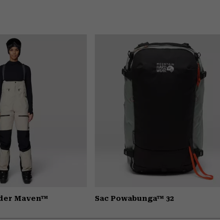
wder Maven™
Sac Powabunga™ 32