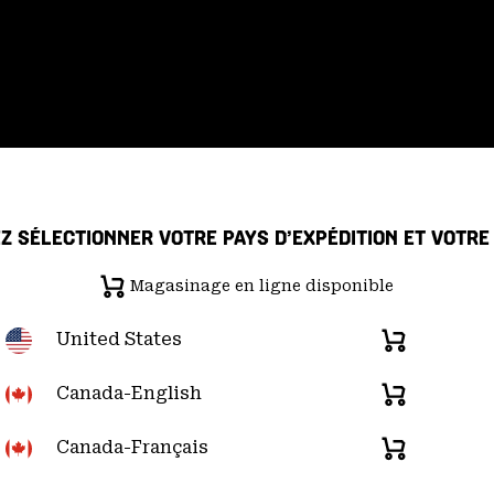
Z SÉLECTIONNER VOTRE PAYS D’EXPÉDITION ET VOTR
Magasinage en ligne disponible
 de confidentialité
Déclaration sur la transparence de la chaîne d'ap
United States
Magasinage
en
re du Pacifique); (877) 927-5649 |
Chat
d
u lundi au vendredi:
de 6h00 à 16h00 (heure
ligne
Canada-English
Magasinage
disponible
en
ligne
Canada-Français
Magasinage
disponible
en