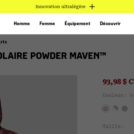
Innovation ultralégère
Homme
Femme
Équipement
Découvrir
rts
OLAIRE POWDER MAVEN™
Sale pri
93,98 $
Couleur:
B
VED
Taille: