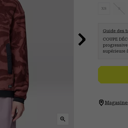
XS
S
Guide des ta
COUPE DÉCO
progressive
supérieure 
Magasinez