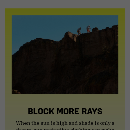
or
colla
secti
BLOCK MORE RAYS
When the sun is high and shade is only a