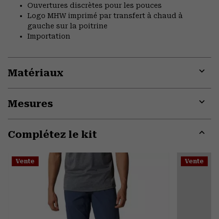
Ouvertures discrètes pour les pouces
Logo MHW imprimé par transfert à chaud à
gauche sur la poitrine
Importation
Matériaux
Expa
or
Mesures
colla
secti
Expa
or
Complétez le kit
colla
secti
Expa
or
Vente
Vente
colla
secti