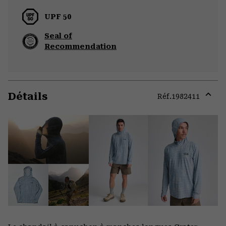
UPF 50
Seal of
Recommendation
Détails
Réf.
1982411
Expa
or
colla
secti