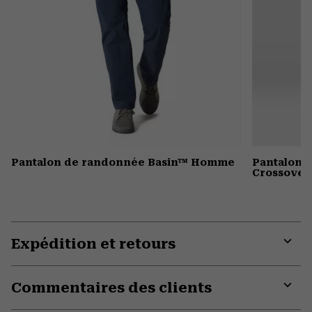
Pantalon de randonnée Basin™ Homme
Pantalon 
Crossover
Expédition et retours
Expa
or
Commentaires des clients
colla
secti
Expa