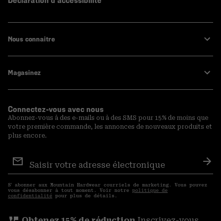
Declaration d'accessibilité
Nous connaitre
Magasinez
Connectez-vous avec nous
Abonnez-vous à des e-mails ou à des SMS pour 15% de moins que
votre première commande, les annonces de nouveaux produits et
plus encore.
Inscription
aux
S′a
courriels
S′ abonner aux Mountain Hardwear courriels de marketing. Vous pouvez
vous désabonner à tout moment. Voir notre
politique de
confidentialité
pour plus de détails.
perm_phone_msg
Obtenez 15% de réduction
Inscrivez-vous