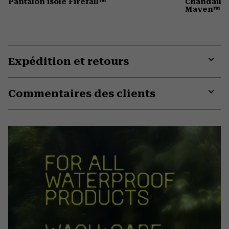
Pantalon isolé Firefall™
Chandail 
Maven™
Expédition et retours
Expa
or
Commentaires des clients
colla
secti
Expa
or
colla
secti