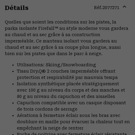
Détails
Réf.
2077271
Expa
or
Quelles que soient les conditions sur les pistes, la
colla
parka isolante Firefall™ au style moderne vous gardera
secti
au chaud et au sec grâce à sa construction
imperméable. Ce manteau isolant vous gardera au
chaud et au sec grâce à sa coupe plus longue, aussi
bien sur les pistes que dans le parc à neige.
Utilisations: Skiing/Snowboarding
Tissu Dry.Q® 2 couches imperméable offrant
protection et respirabilité par mauvais temps
Isolation synthétique placée stratégiquement
avec 100 g au niveau du corps et des manches et
80 g au niveau du capuchon et des aisselles
Capuchon compatible avec un casque disposant
de trois cordons de serrage
Aérations à fermeture éclair sous les bras avec
doublure en maille pour évacuer la chaleur tout en
empêchant la neige de rentrer
Poche de poitrine avec fermeture éclair résistante