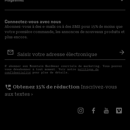
Magasinez
Connectez-vous avec nous
Abonnez-vous à des e-mails ou à des SMS pour 15% de moins que
votre première commande, les annonces de nouveaux produits et
plus encore.
Inscription
aux
S′a
courriels
S′ abonner aux Mountain Hardwear courriels de marketing. Vous pouvez
vous désabonner à tout moment. Voir notre
politique de
confidentialité
pour plus de détails.
perm_phone_msg
Obtenez 15% de réduction
Inscrivez-vous
aux textes ›