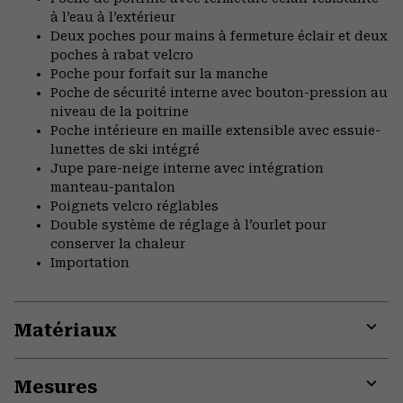
à l’eau à l’extérieur
Deux poches pour mains à fermeture éclair et deux
poches à rabat velcro
Poche pour forfait sur la manche
Poche de sécurité interne avec bouton-pression au
niveau de la poitrine
Poche intérieure en maille extensible avec essuie-
lunettes de ski intégré
Jupe pare-neige interne avec intégration
manteau-pantalon
Poignets velcro réglables
Double système de réglage à l’ourlet pour
conserver la chaleur
Importation
Matériaux
Expa
or
Mesures
colla
secti
Expa