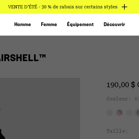
VENTE D'ÉTÉ - 30 % de rabais sur certains styles
Homme
Femme
Équipement
Découvrir
AIRSHELL™
Regular 
190,00 $
Couleur:
B
VED
Taille: