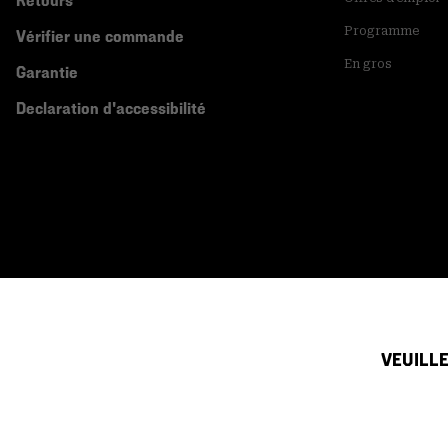
Retours
Programme
Vérifier une commande
En gros
Garantie
Declaration d'accessibilité
Canada (français)
|
English ›
VEUILLE
©
2026
Mountain Hardwear. All rights reserved.
Conditions D'utilisation
Conditions Générales De Vente
Politique