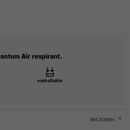
antum Air respirant.
emballable
Réf.
2123801
Expa