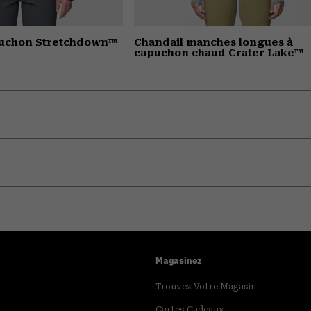
puchon Stretchdown™
Chandail manches longues à
capuchon chaud Crater Lake™
Magasinez
Trouvez Votre Magasin
Cartes Cadeaux