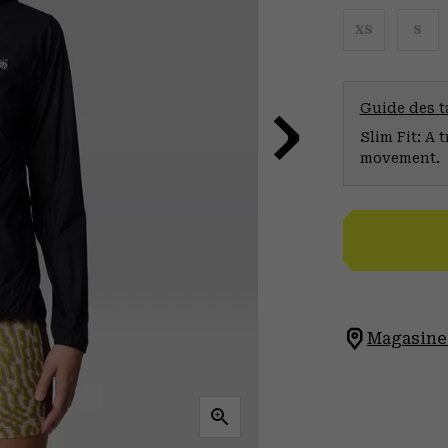
XS
S
Guide des ta
Slim Fit: A 
movement.
Magasinez