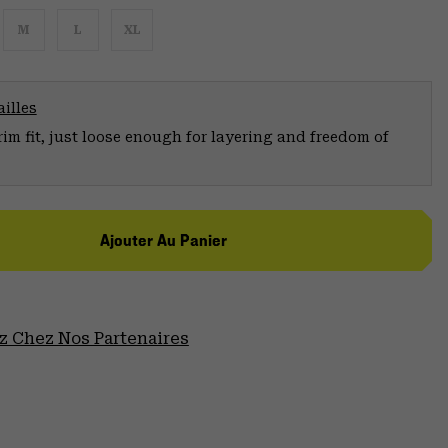
M
L
XL
illes
trim fit, just loose enough for layering and freedom of
Ajouter Au Panier
 Chez Nos Partenaires