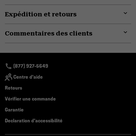
Expédition et retours
Expa
or
Commentaires des clients
colla
secti
Expa
or
colla
secti
(877) 927-5649
Centre d'aide
Retours
Vérifier une commande
Garantie
Declaration d'accessibilité