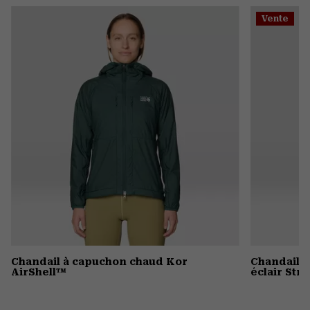
or
Vente
colla
secti
Chandail à capuchon chaud Kor
Chandail à
AirShell™
éclair St