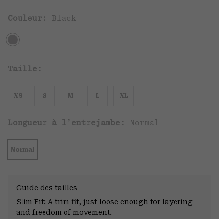
Couleur:
Black
Taille:
XS
S
M
L
XL
Longueur à l’entrejambe:
Normal
Normal
Guide des tailles
Slim Fit: A trim fit, just loose enough for layering
and freedom of movement.