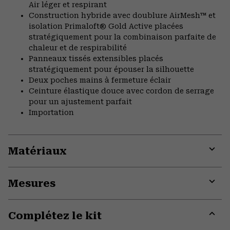
Air léger et respirant
Construction hybride avec doublure AirMesh™ et
isolation Primaloft® Gold Active placées
stratégiquement pour la combinaison parfaite de
chaleur et de respirabilité
Panneaux tissés extensibles placés
stratégiquement pour épouser la silhouette
Deux poches mains à fermeture éclair
Ceinture élastique douce avec cordon de serrage
pour un ajustement parfait
Importation
Matériaux
Expa
or
Mesures
colla
secti
Expa
or
Complétez le kit
colla
secti
Expa