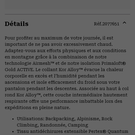
Détails
Réf.
2077651
Expa
or
Pour profiter au maximum de votre journée, il est
colla
important de ne pas avoir excessivement chaud.
secti
Adaptez-vous aux efforts physiques et aux conditions
en montagne grâce à la combinaison de notre
technologie Airmesh™ et de notre isolation Primaloft®
Gold ACTIVE. Le collant Kor Alloy™ évacue la chaleur
corporelle en excès et l’humidité pendant les
ascensions et isole efficacement du froid sous votre
pantalon pendant les descentes. Associée au haut à col
rond Kor Alloy™, cette couche intermédiaire hautement
respirante offre une performance imbattable lors des
expéditions en pleine nature.
Utilisations: Backpacking, Alpinisme, Rock
Climbing, Randonnée, Camping
Tissu antidéchirures extensible Pertex® Quantum