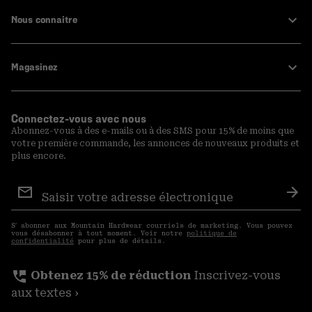
Nous connaitre
Magasinez
Connectez-vous avec nous
Abonnez-vous à des e-mails ou à des SMS pour 15% de moins que
votre première commande, les annonces de nouveaux produits et
plus encore.
Inscription
aux
S′a
courriels
S′ abonner aux Mountain Hardwear courriels de marketing. Vous pouvez
vous désabonner à tout moment. Voir notre
politique de
confidentialité
pour plus de détails.
perm_phone_msg
Obtenez 15% de réduction
Inscrivez-vous
aux textes ›