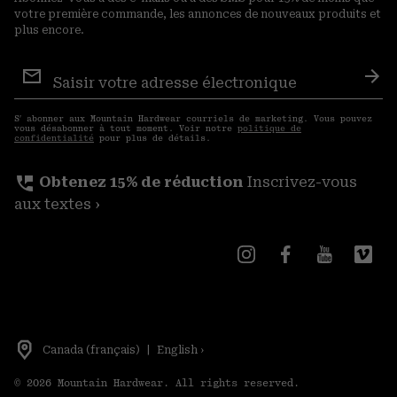
votre première commande, les annonces de nouveaux produits et
plus encore.
Inscription
aux
S′a
courriels
S′ abonner aux Mountain Hardwear courriels de marketing. Vous pouvez
vous désabonner à tout moment. Voir notre
politique de
confidentialité
pour plus de détails.
perm_phone_msg
Obtenez 15% de réduction
Inscrivez-vous
aux textes ›
Canada (français)
|
English ›
©
2026
Mountain Hardwear. All rights reserved.