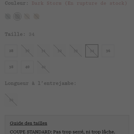
Couleur:
Dark Storm (En rupture de stock)
Taille:
34
28
30
31
32
33
34
36
38
40
42
Longueur à l’entrejambe:
32
Guide des tailles
COUPE STANDARD: Pas trop serré, ni trop lâche.