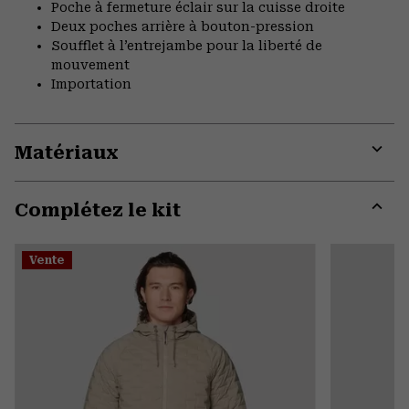
Poche à fermeture éclair sur la cuisse droite
Deux poches arrière à bouton-pression
Soufflet à l’entrejambe pour la liberté de
mouvement
Importation
Matériaux
Expa
or
Complétez le kit
colla
secti
Expa
or
Vente
colla
secti