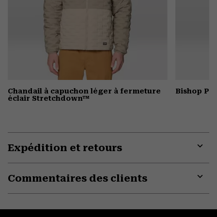
Chandail à capuchon léger à fermeture
Bishop Pas
éclair Stretchdown™
Expédition et retours
Expa
or
Commentaires des clients
colla
secti
Expa
or
colla
secti