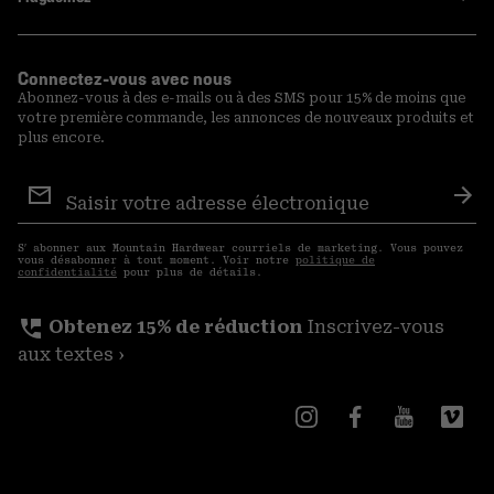
Connectez-vous avec nous
Abonnez-vous à des e-mails ou à des SMS pour 15% de moins que
votre première commande, les annonces de nouveaux produits et
plus encore.
Inscription
aux
S′a
courriels
S′ abonner aux Mountain Hardwear courriels de marketing. Vous pouvez
vous désabonner à tout moment. Voir notre
politique de
confidentialité
pour plus de détails.
perm_phone_msg
Obtenez 15% de réduction
Inscrivez-vous
aux textes ›