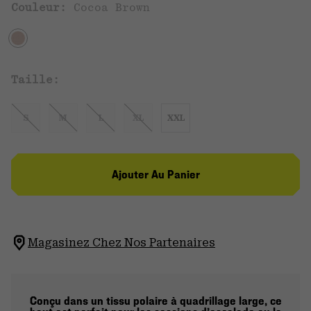
Couleur:
Cocoa Brown
Taille:
S
M
L
XL
XXL
Ajouter Au Panier
Magasinez Chez Nos Partenaires
Conçu dans un tissu polaire à quadrillage large, ce