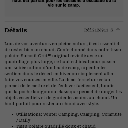
haut est parfait pour les sessions d’escalade ou la
vie sur le camp.
Détails
Réf.
2128911_S
Expa
or
Lors de vos aventures en pleine nature, il est essentiel
colla
de rester bien au chaud. Confectionné dans notre tissu
secti
polaire Summit Grid™ original revisité avec un
quadrillage plus large, ce haut est idéal pour passer
une soirée autour d’un feu de camp, arpenter les
sentiers dans le désert en hiver ou simplement aller
faire vos courses en ville. La demi-fermeture éclair
permet de le mettre et de l’enlever facilement, tandis
que la poche kangourou classique permet de ranger les
objets essentiels et de garder les mains au chaud. Un
haut parfait pour rester au chaud avec style.
Utilisations: Winter Camping, Camping, Commute
/ Daily
Tissu polaire quadrillé doux et chaud