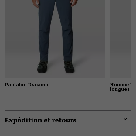
Pantalon Dynama
Homme Tri
longues
Expédition et retours
Expa
or