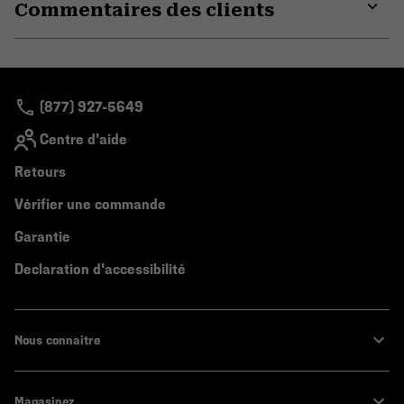
Commentaires des clients
colla
secti
Expa
or
colla
secti
(877) 927-5649
Centre d'aide
Retours
Vérifier une commande
Garantie
Declaration d'accessibilité
Nous connaitre
Magasinez