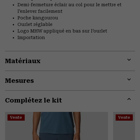
Demi-fermeture éclair au col pour le mettre et
l’enlever facilement
Poche kangourou
Ourlet réglable
Logo MHW appliqué en bas sur l’ourlet
Importation
Matériaux
Expa
or
Mesures
colla
secti
Expa
or
Complétez le kit
colla
secti
Expa
or
Vente
Vente
colla
secti