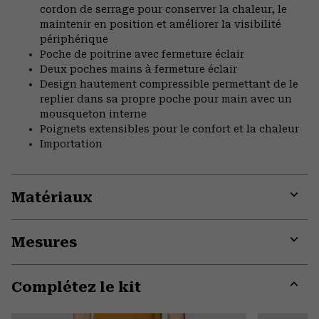
cordon de serrage pour conserver la chaleur, le
maintenir en position et améliorer la visibilité
périphérique
Poche de poitrine avec fermeture éclair
Deux poches mains à fermeture éclair
Design hautement compressible permettant de le
replier dans sa propre poche pour main avec un
mousqueton interne
Poignets extensibles pour le confort et la chaleur
Importation
Matériaux
Expa
or
Mesures
colla
secti
Expa
or
Complétez le kit
colla
secti
Expa
or