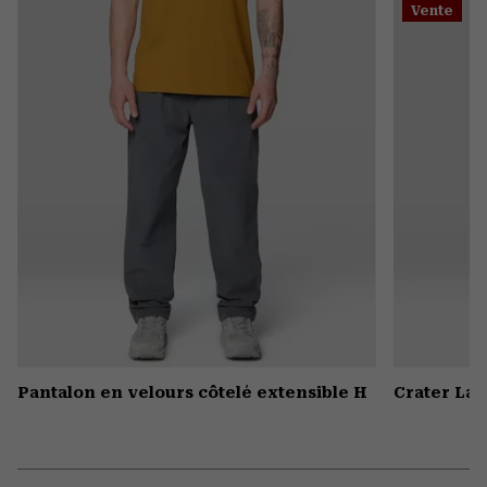
Vente
colla
secti
Pantalon en velours côtelé extensible H
Crater La