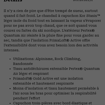
Expa
or
Il n’y a rien de pire que d’être trempé de sueur, surtout
colla
quand il fait froid. Le chandail à capuchon Kor Stasis™
secti
léger isole du froid tout en laissant la vapeur s’évaporer
pour ne pas avoir trop chaud, que ce soit quand vous
courez ou faites du ski nordique. L’extérieur Pertex®
Quantum Air résiste à la pluie fine pour vous garder au
sec, tandis que l’isolation PrimaLoft® Active offre
l’extensibilité dont vous avez besoin lors des activités
intenses.
Utilisations: Alpinisme, Rock Climbing,
Randonnée
Tissu antidéchirures extensible Pertex® Quantum
Air léger et respirant
Primaloft® Gold Active est une isolation
extensible et hautement respirante
Moins d’isolation et tissu hautement perméable à
l’air sous les bras pour optimiser la respirabilité
pendant l’effort
Capuchon trois-pièces avec bord élastique et