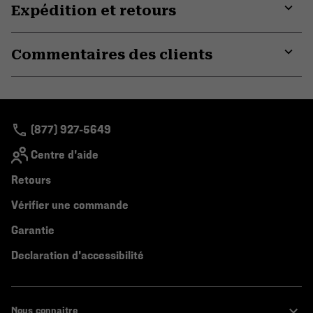
Expédition et retours
Expa
or
Commentaires des clients
colla
secti
Expa
or
colla
secti
(877) 927-5649
Centre d'aide
Retours
Vérifier une commande
Garantie
Declaration d'accessibilité
Nous connaitre