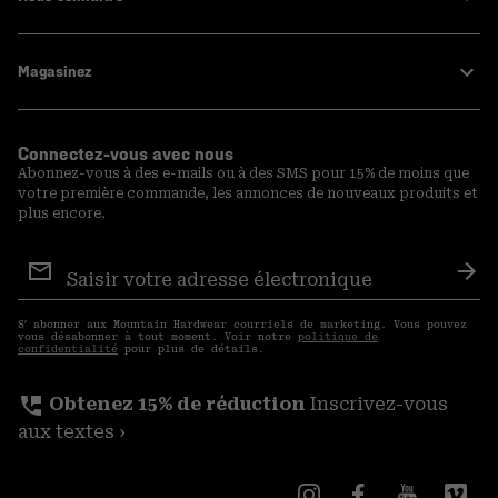
Magasinez
Connectez-vous avec nous
Abonnez-vous à des e-mails ou à des SMS pour 15% de moins que
votre première commande, les annonces de nouveaux produits et
plus encore.
Inscription
aux
S′a
courriels
S′ abonner aux Mountain Hardwear courriels de marketing. Vous pouvez
vous désabonner à tout moment. Voir notre
politique de
confidentialité
pour plus de détails.
perm_phone_msg
Obtenez 15% de réduction
Inscrivez-vous
aux textes ›