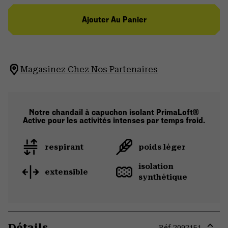
Ajouter Au Panier
Magasinez Chez Nos Partenaires
Notre chandail à capuchon isolant PrimaLoft®
Active pour les activités intenses par temps froid.
respirant
poids léger
isolation
extensible
synthétique
Détails
Réf.
2092151