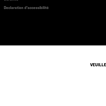
Declaration d'accessibilité
VEUILLE
Canada (français)
|
English ›
©
2026
Mountain Hardwear. All rights reserved.
Conditions D'utilisation
Conditions Générales De Vente
Politique
Service clientèle par téléphone du dimanche au samedi:
de 5h00 à 17h00 (heu
(833) 748-0221