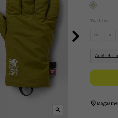
Taille:
XS
S
Guide des ta
Magasinez