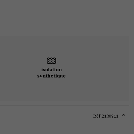
isolation
synthétique
Réf.
2130911
Expa
or
colla