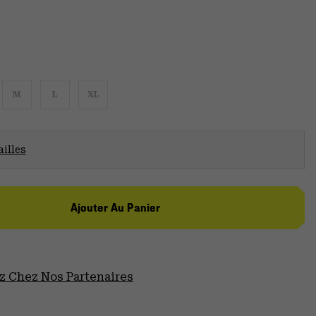
M
L
XL
illes
Ajouter Au Panier
 Chez Nos Partenaires