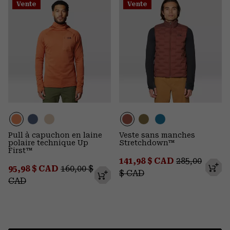
Vente
Vente
Pull à capuchon en laine
Veste sans manches
polaire technique Up
Stretchdown™
First™
Sale price:
Regular pric
141,98 $ CAD
285,00
Sale price:
Regular price:
95,98 $ CAD
160,00 $
$ CAD
CAD