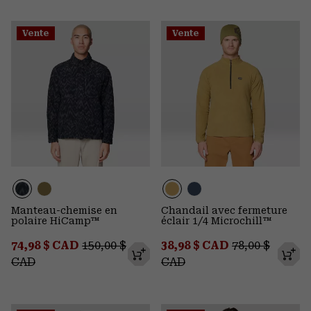
Vente
Vente
Manteau-chemise en
Chandail avec fermeture
polaire HiCamp™
éclair 1/4 Microchill™
Sale price:
Regular price:
Sale price:
Regular price
74,98 $ CAD
150,00 $
38,98 $ CAD
78,00 $
CAD
CAD