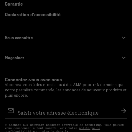
Garantie
Declaration d'accessibilité
Nous connaitre
Magasinez
Connectez-vous avec nous
Abonnez-vous à des e-mails ou à des SMS pour 15% de moins que
votre première commande, les annonces de nouveaux produits et
plus encore.
Inscription
aux
S′a
courriels
S′ abonner aux Mountain Hardwear courriels de marketing. Vous pouvez
vous désabonner à tout moment. Voir notre
politique de
confidentialité
pour plus de détails.