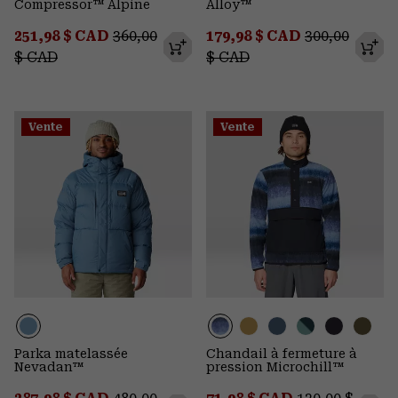
Compressor™ Alpine
Alloy™
Sale price:
Regular price:
Sale price:
Regular pric
251,98 $ CAD
360,00
179,98 $ CAD
300,00
$ CAD
$ CAD
Vente
Vente
Parka matelassée
Chandail à fermeture à
Nevadan™
pression Microchill™
Sale price:
Regular price:
Sale price:
Regular price