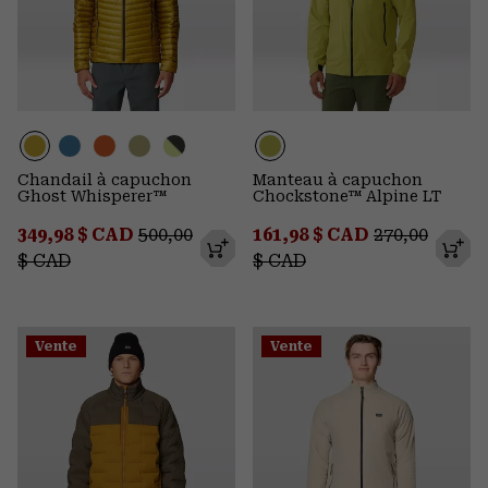
Chandail à capuchon
Manteau à capuchon
Ghost Whisperer™
Chockstone™ Alpine LT
Sale price:
Regular price:
Sale price:
Regular pric
349,98 $ CAD
500,00
161,98 $ CAD
270,00
$ CAD
$ CAD
Vente
Vente