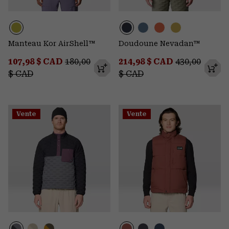
Manteau Kor AirShell™
Doudoune Nevadan™
Sale price:
Regular price:
Sale price:
Regular pric
107,98 $ CAD
180,00
214,98 $ CAD
430,00
$ CAD
$ CAD
Vente
Vente