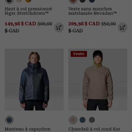
Haut à col pressionné
Veste sans manches
léger Stretchdown™
matelassée Nevadan™
Sale price:
Regular price:
Sale price:
Regular pric
149,98 $ CAD
300,00
209,98 $ CAD
350,00
$ CAD
$ CAD
Vente
Manteau à capuchon
Chandail à col rond Kor