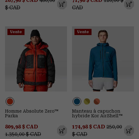
287,98 $ CAD
480,00
71,98 $ CAD
120,00 $
$ CAD
CAD
Vente
Vente
Homme Absolute Zero™
Manteau à capuchon
Parka
hybride Kor AirShell™
Sale price:
Regular price:
Sale price:
Regular pric
809,98 $ CAD
174,98 $ CAD
250,00
1.350,00 $ CAD
$ CAD