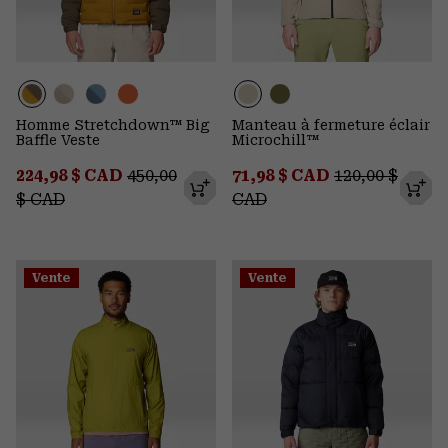
Homme Stretchdown™ Big
Manteau à fermeture éclair
Baffle Veste
Microchill™
Sale price:
Regular price:
Sale price:
Regular price
224,98 $ CAD
450,00
71,98 $ CAD
120,00 $
$ CAD
CAD
Vente
Vente