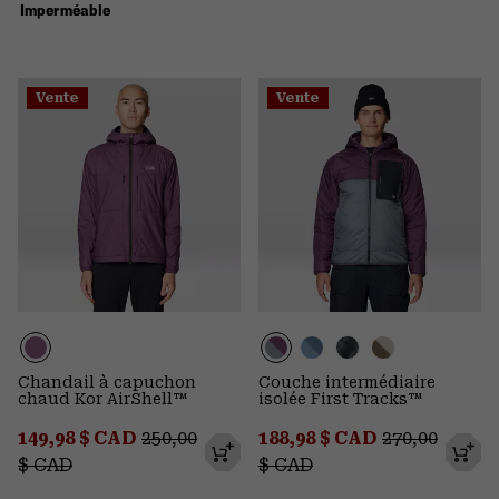
Imperméable
Vente
Vente
Chandail à capuchon
Couche intermédiaire
chaud Kor AirShell™
isolée First Tracks™
Sale price:
Regular price:
Sale price:
Regular pric
149,98 $ CAD
250,00
188,98 $ CAD
270,00
$ CAD
$ CAD