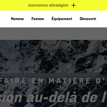
Innovation ultralégère
Homme
Femme
Équipement
Découvrir
FAIRE EN MATIÈRE D
VED
ion au-delà de 