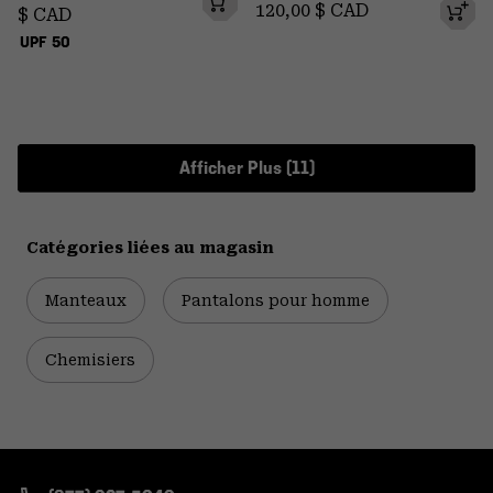
Regular price:
120,00 $ CAD
$ CAD
UPF 50
Afficher Plus (11)
Catégories liées au magasin
Manteaux
Pantalons pour homme
Chemisiers