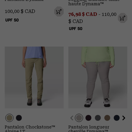
haute Dynama™
Regular price:
100,00 $ CAD
Minimum sale price:
Maximum pr
76,98 $ CAD
-
110,00
UPF 50
$ CAD
UPF 50
Pantalon Chockstone™
Pantalon longueur
Alpine LT
cheville Dynama™