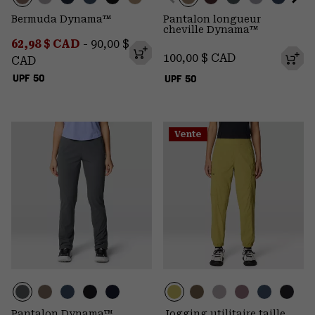
Bermuda Dynama™
Pantalon longueur
cheville Dynama™
Minimum sale price:
Maximum price:
62,98 $ CAD
-
90,00 $
Regular price:
100,00 $ CAD
CAD
UPF 50
UPF 50
Vente
Pantalon Dynama™
Jogging utilitaire taille