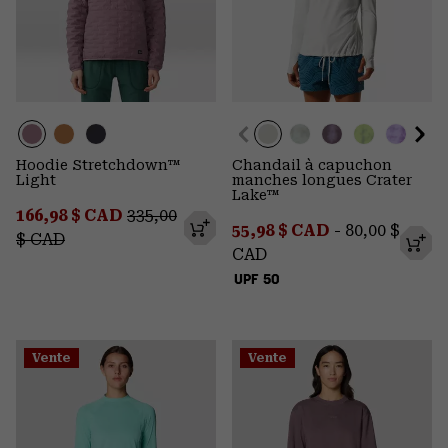
Hoodie Stretchdown™
Chandail à capuchon
Light
manches longues Crater
Lake™
Sale price:
Regular price:
166,98 $ CAD
335,00
Minimum sale price:
Maximum pr
55,98 $ CAD
-
80,00 $
$ CAD
CAD
UPF 50
Vente
Vente