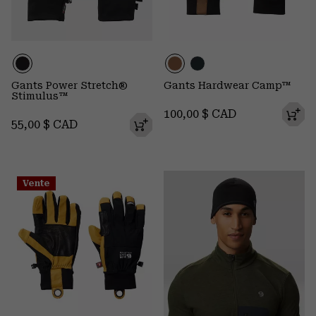
Gants Power Stretch®
Gants Hardwear Camp™
Stimulus™
Regular price:
100,00 $ CAD
Regular price:
55,00 $ CAD
Vente