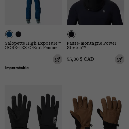
Salopette High Exposure™
Passe-montagne Power
GORE-TEX C-Knit Femme
Stretch™
Regular price:
55,00 $ CAD
Imperméable