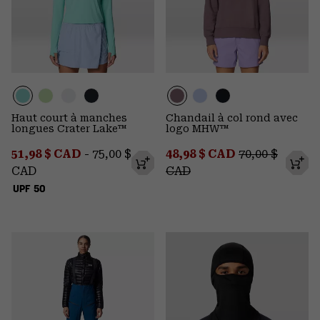
Haut court à manches
Chandail à col rond avec
longues Crater Lake™
logo MHW™
Minimum sale price:
Maximum price:
Sale price:
Regular price
51,98 $ CAD
-
75,00 $
48,98 $ CAD
70,00 $
CAD
CAD
UPF 50