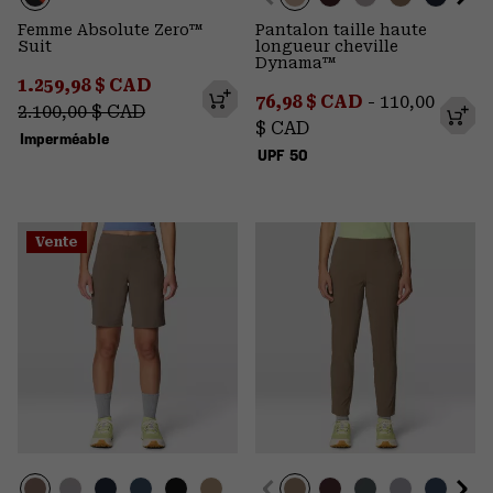
Femme Absolute Zero™
Pantalon taille haute
Suit
longueur cheville
Dynama™
Sale price:
Regular price:
1.259,98 $ CAD
Minimum sale price:
Maximum pr
76,98 $ CAD
-
110,00
2.100,00 $ CAD
$ CAD
Imperméable
UPF 50
Vente