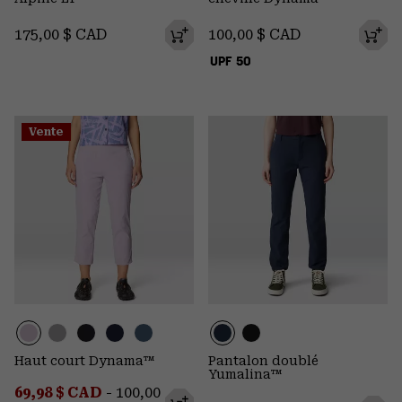
Regular price:
Regular price:
175,00 $ CAD
100,00 $ CAD
UPF 50
Vente
Haut court Dynama™
Pantalon doublé
Yumalina™
Minimum sale price:
Maximum price:
69,98 $ CAD
-
100,00