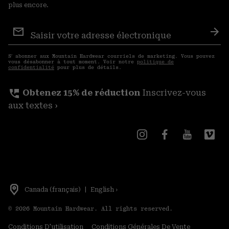
plus encore.
Inscription
aux
S′a
courriels
S′ abonner aux Mountain Hardwear courriels de marketing. Vous pouvez
vous désabonner à tout moment. Voir notre
politique de
confidentialité
pour plus de détails.
perm_phone_msg
Obtenez 15% de réduction
Inscrivez-vous
aux textes ›
Canada (français)
|
English ›
©
2026
Mountain Hardwear. All rights reserved.
Conditions D'utilisation
Conditions Générales De Vente