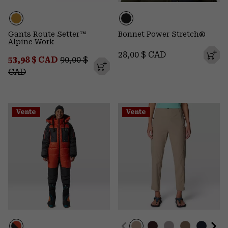
Gants Route Setter™
Bonnet Power Stretch®
Alpine Work
Regular price:
28,00 $ CAD
Sale price:
Regular price:
53,98 $ CAD
90,00 $
CAD
Vente
Vente