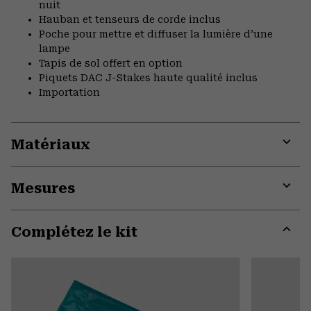
nuit
Hauban et tenseurs de corde inclus
Poche pour mettre et diffuser la lumière d’une
lampe
Tapis de sol offert en option
Piquets DAC J-Stakes haute qualité inclus
Importation
Matériaux
Expa
or
Mesures
colla
secti
Expa
or
Complétez le kit
colla
secti
Expa
or
colla
secti