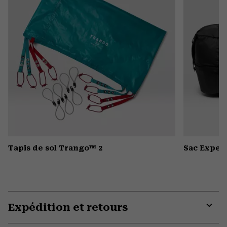
Tapis de sol Trango™ 2
Sac Expedi
Expédition et retours
Expa
or