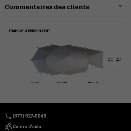
Commentaires des clients
colla
secti
Expa
or
colla
secti
(877) 927-5649
Centre d'aide