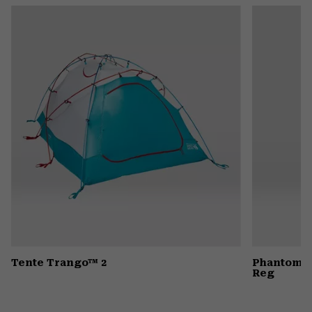
or
colla
secti
Tente Trango™ 2
Phantom™ 
Reg