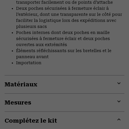
transporter facilement ou de points d’attache
Deux poches sécurisées à fermeture éclair à
l’extérieur, dont une transparente sur le côté pour
faciliter la logistique lors des expéditions avec
plusieurs sacs
Poches internes dont deux poches en maille
sécurisées à fermeture éclair et deux poches
ouvertes aux extrémités
Éléments réfléchissants sur les bretelles et le
panneau avant
Importation
Matériaux
Expa
or
Mesures
colla
secti
Expa
or
Complétez le kit
colla
secti
Expa