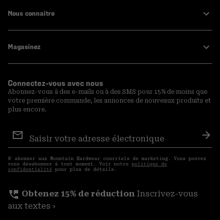
Nous connaitre
Magasinez
Connectez-vous avec nous
Abonnez-vous à des e-mails ou à des SMS pour 15% de moins que
votre première commande, les annonces de nouveaux produits et
plus encore.
Inscription
aux
S′a
courriels
S′ abonner aux Mountain Hardwear courriels de marketing. Vous pouvez
vous désabonner à tout moment. Voir notre
politique de
confidentialité
pour plus de détails.
perm_phone_msg
Obtenez 15% de réduction
Inscrivez-vous
aux textes ›