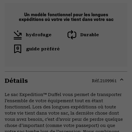
Un modèle fonctionnel pour les longues
expéditions où votre vie tient dans votre sac
hydrofuge
Durable
guide préféré
Détails
Réf.
2109961
Expa
or
Le sac Expedition™ Duffel vous permet de transporter
colla
l’ensemble de votre équipement tout en étant
secti
fonctionnel. Lors des longues expéditions où toute
votre vie tient dans votre sac, la dernière chose dont
vous avez besoin, c’est d’avoir peur de perdre quelque
chose d’important (comme votre passeport) ou que
votre sac tombe lors de l’ascension. Nous combinons