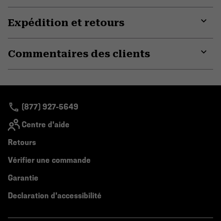
Expédition et retours
Expa
or
Commentaires des clients
colla
secti
Expa
or
colla
secti
(877) 927-5649
Centre d'aide
Retours
Vérifier une commande
Garantie
Declaration d'accessibilité