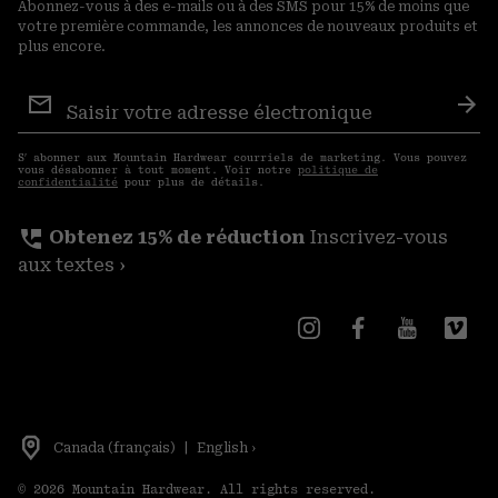
Abonnez-vous à des e-mails ou à des SMS pour 15% de moins que
votre première commande, les annonces de nouveaux produits et
plus encore.
Inscription
aux
S′a
courriels
S′ abonner aux Mountain Hardwear courriels de marketing. Vous pouvez
vous désabonner à tout moment. Voir notre
politique de
confidentialité
pour plus de détails.
perm_phone_msg
Obtenez 15% de réduction
Inscrivez-vous
aux textes ›
Canada (français)
|
English ›
©
2026
Mountain Hardwear. All rights reserved.