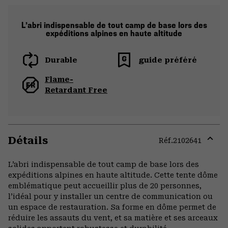
L’abri indispensable de tout camp de base lors des
expéditions alpines en haute altitude
Durable
guide préféré
Flame-
Retardant Free
Détails
Réf.
2102641
Expa
or
L’abri indispensable de tout camp de base lors des
colla
expéditions alpines en haute altitude. Cette tente dôme
secti
emblématique peut accueillir plus de 20 personnes,
l’idéal pour y installer un centre de communication ou
un espace de restauration. Sa forme en dôme permet de
réduire les assauts du vent, et sa matière et ses arceaux