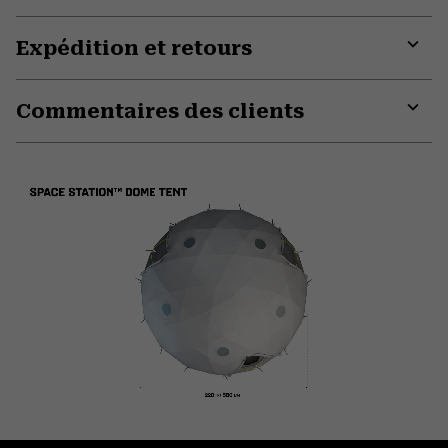
Expédition et retours
Expa
or
Commentaires des clients
colla
secti
Expa
or
colla
secti