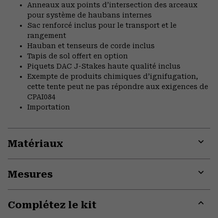
Anneaux aux points d’intersection des arceaux
pour système de haubans internes
Sac renforcé inclus pour le transport et le
rangement
Hauban et tenseurs de corde inclus
Tapis de sol offert en option
Piquets DAC J-Stakes haute qualité inclus
Exempte de produits chimiques d’ignifugation,
cette tente peut ne pas répondre aux exigences de
CPAI084
Importation
Matériaux
Expa
or
Mesures
colla
secti
Expa
or
Complétez le kit
colla
secti
Expa