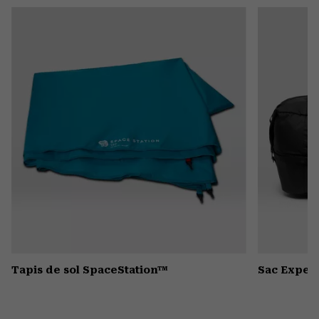
or
colla
secti
Tapis de sol SpaceStation™
Sac Expedi