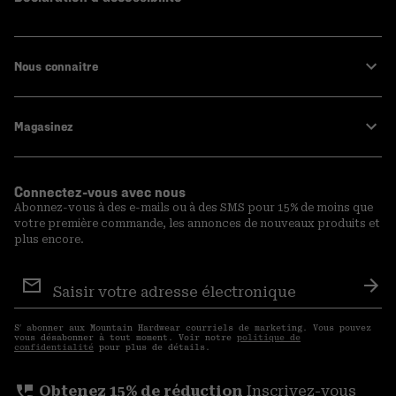
Nous connaitre
Magasinez
Connectez-vous avec nous
Abonnez-vous à des e-mails ou à des SMS pour 15% de moins que
votre première commande, les annonces de nouveaux produits et
plus encore.
Inscription
aux
S′a
courriels
S′ abonner aux Mountain Hardwear courriels de marketing. Vous pouvez
vous désabonner à tout moment. Voir notre
politique de
confidentialité
pour plus de détails.
perm_phone_msg
Obtenez 15% de réduction
Inscrivez-vous