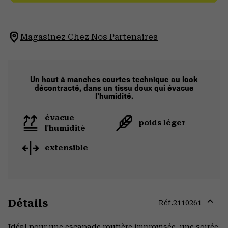
Magasinez Chez Nos Partenaires
Un haut à manches courtes technique au look
décontracté, dans un tissu doux qui évacue
l’humidité.
évacue
poids léger
l'humidité
extensible
Détails
Réf.
2110261
Expa
or
Idéal pour une escapade routière improvisée, une soirée