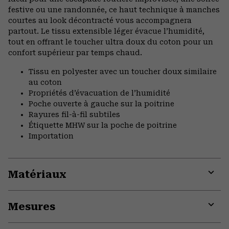
colla
festive ou une randonnée, ce haut technique à manches
secti
courtes au look décontracté vous accompagnera
partout. Le tissu extensible léger évacue l’humidité,
tout en offrant le toucher ultra doux du coton pour un
confort supérieur par temps chaud.
Tissu en polyester avec un toucher doux similaire
au coton
Propriétés d’évacuation de l’humidité
Poche ouverte à gauche sur la poitrine
Rayures fil-à-fil subtiles
Étiquette MHW sur la poche de poitrine
Importation
Matériaux
Expa
or
Mesures
colla
secti
Expa
or