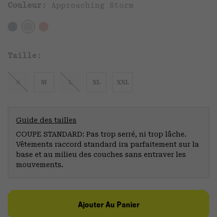
Couleur:
Approaching Storm
Taille:
S
M
L
XL
XXL
Guide des tailles
COUPE STANDARD: Pas trop serré, ni trop lâche.
Vêtements raccord standard ira parfaitement sur la
base et au milieu des couches sans entraver les
mouvements.
Ajouter Au Panier