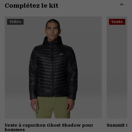
Complétez le kit
colla
secti
Expa
or
Vidéo
Vente
colla
secti
Veste à capuchon Ghost Shadow pour
Summit Gr
hommes