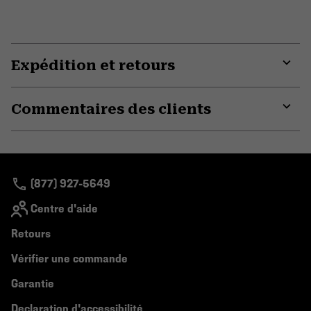
Expédition et retours
Expa
or
Commentaires des clients
colla
secti
Expa
or
colla
secti
(877) 927-5649
Centre d'aide
Retours
Vérifier une commande
Garantie
Declaration d'accessibilité