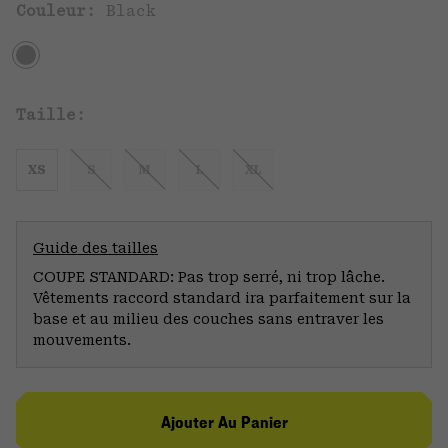
Couleur:
Black
Taille:
XS
S
M
L
XL
Guide des tailles
COUPE STANDARD: Pas trop serré, ni trop lâche.
Vêtements raccord standard ira parfaitement sur la
base et au milieu des couches sans entraver les
mouvements.
Ajouter Au Panier