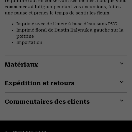
l’équilibre tout en conservant ses racines. Lorsque vous
commencez à fatiguer pendant vos excursions, faites
une pause et prenez le temps de sentir les fleurs.
Imprimé avec de l’encre à base d’eau sans PVC
Imprimé floral de Dustin Kalynuk à gauche sur la
poitrine
Importation
Matériaux
Expa
or
Expédition et retours
colla
secti
Expa
or
Commentaires des clients
colla
secti
Expa
or
colla
secti