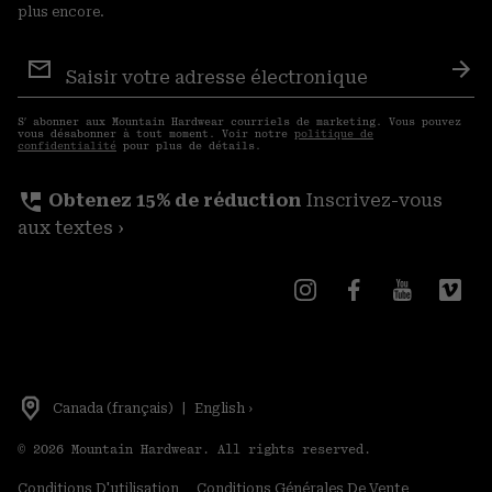
plus encore.
Inscription
aux
S′a
courriels
S′ abonner aux Mountain Hardwear courriels de marketing. Vous pouvez
vous désabonner à tout moment. Voir notre
politique de
confidentialité
pour plus de détails.
perm_phone_msg
Obtenez 15% de réduction
Inscrivez-vous
aux textes ›
Canada (français)
|
English ›
©
2026
Mountain Hardwear. All rights reserved.
Conditions D'utilisation
Conditions Générales De Vente