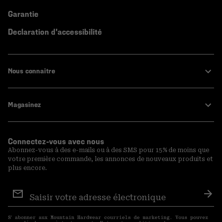
Garantie
Declaration d'accessibilité
Nous connaitre
Magasinez
Connectez-vous avec nous
Abonnez-vous à des e-mails ou à des SMS pour 15% de moins que
votre première commande, les annonces de nouveaux produits et
plus encore.
Inscription
aux
S′a
courriels
S′ abonner aux Mountain Hardwear courriels de marketing. Vous pouvez