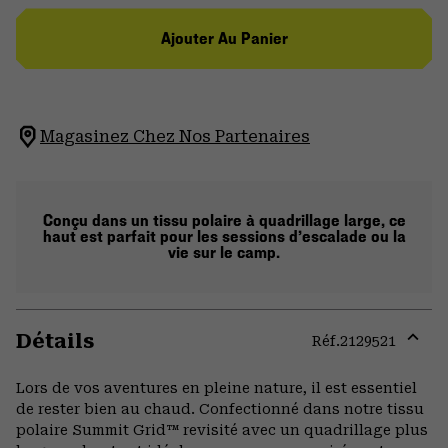
Ajouter Au Panier
Magasinez Chez Nos Partenaires
Conçu dans un tissu polaire à quadrillage large, ce
haut est parfait pour les sessions d’escalade ou la
vie sur le camp.
Détails
Réf.
2129521
Expa
or
Lors de vos aventures en pleine nature, il est essentiel
colla
de rester bien au chaud. Confectionné dans notre tissu
secti
polaire Summit Grid™ revisité avec un quadrillage plus