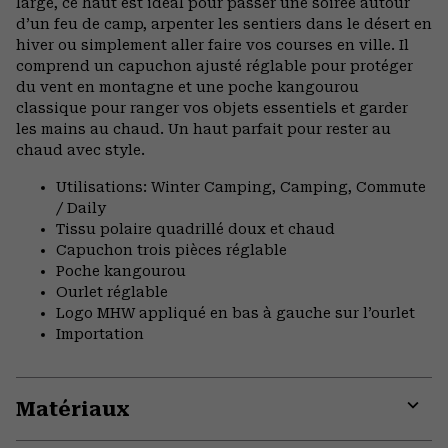
large, ce haut est idéal pour passer une soirée autour
d’un feu de camp, arpenter les sentiers dans le désert en
hiver ou simplement aller faire vos courses en ville. Il
comprend un capuchon ajusté réglable pour protéger
du vent en montagne et une poche kangourou
classique pour ranger vos objets essentiels et garder
les mains au chaud. Un haut parfait pour rester au
chaud avec style.
Utilisations: Winter Camping, Camping, Commute
/ Daily
Tissu polaire quadrillé doux et chaud
Capuchon trois pièces réglable
Poche kangourou
Ourlet réglable
Logo MHW appliqué en bas à gauche sur l’ourlet
Importation
Matériaux
Expa
or