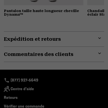
Pantalon taille haute longueur cheville
Chandail à
Dynama™
éclair St
Expédition et retours
Expa
or
Commentaires des clients
colla
secti
Expa
or
colla
secti
(877) 927-5649
Centre d'aide
Retours
Vérifier une commande