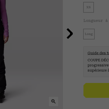
XS
Longueur à
Long
Guide des ta
COUPE DÉCO
progressive
supérieure 