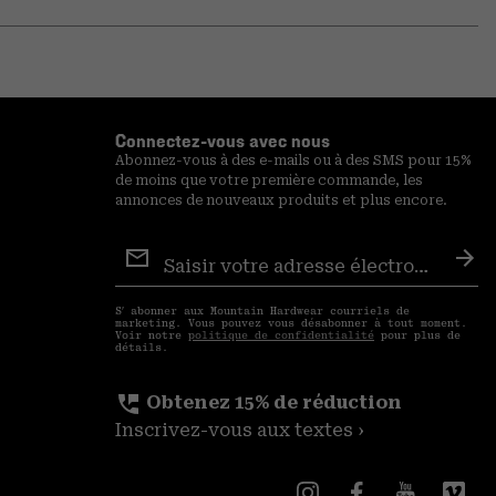
secti
Expa
or
colla
secti
Connectez-vous avec nous
Abonnez-vous à des e-mails ou à des SMS pour 15%
de moins que votre première commande, les
annonces de nouveaux produits et plus encore.
Inscription
aux
S′a
courriels
S′ abonner aux Mountain Hardwear courriels de
marketing. Vous pouvez vous désabonner à tout moment.
Voir notre
politique de confidentialité
pour plus de
détails.
perm_phone_msg
Obtenez 15% de réduction
Inscrivez-vous aux textes ›