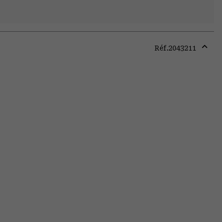
Réf.
2043211
Expa
or
colla
secti