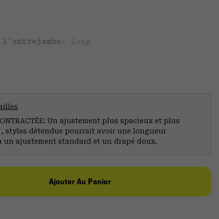
 l’entrejambe:
Long
illes
NTRACTÉE: Un ajustement plus spacieux et plus
 , styles détendue pourrait avoir une longueur
à un ajustement standard et un drapé doux.
Ajouter Au Panier