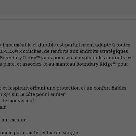
u imperméable et durable est parfaitement adapté à toutes
RE-TEX® 3 couches, de renforts aux endroits stratégiques
le Boundary Ridge™ vous poussera à explorer les endroits les
 hors piste, et associez-le au manteau Boundary Ridge™ pour
t respirant offrant une protection et un confort fiables
3/4 sur le côté pour l’enfiler
té de mouvement
air
t sur mesure
oucle porte-matériel fixe en sangle