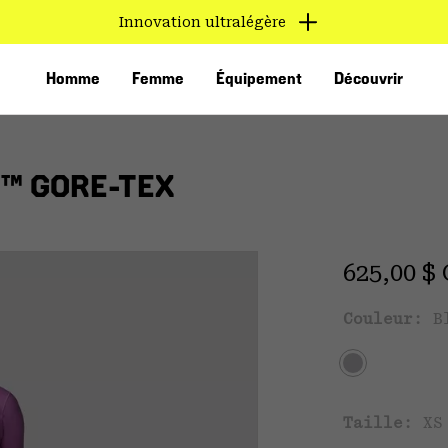
Innovation ultralégère
Homme
Femme
Équipement
Découvrir
™ GORE-TEX
Regular 
625,00 $
Couleur:
B
VED
Taille:
XS