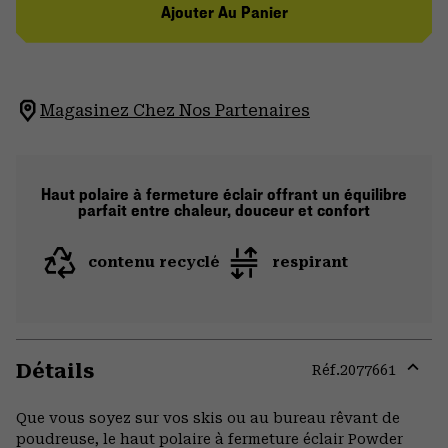
Ajouter Au Panier
Magasinez Chez Nos Partenaires
Haut polaire à fermeture éclair offrant un équilibre
parfait entre chaleur, douceur et confort
contenu recyclé
respirant
Détails
Réf.
2077661
Expa
or
Que vous soyez sur vos skis ou au bureau rêvant de
colla
poudreuse, le haut polaire à fermeture éclair Powder