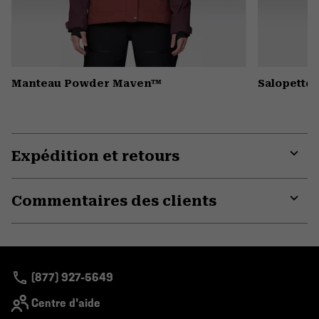
Manteau Powder Maven™
Salopette
Expédition et retours
Expa
or
Commentaires des clients
colla
secti
Expa
or
colla
secti
(877) 927-5649
Centre d'aide