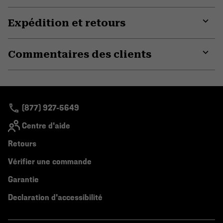
Expédition et retours
Expa
or
Commentaires des clients
colla
secti
Expa
or
colla
secti
(877) 927-5649
Centre d'aide
Retours
Vérifier une commande
Garantie
Declaration d'accessibilité