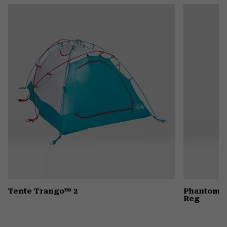
or
colla
secti
Tente Trango™ 2
Phantom™ 
Reg