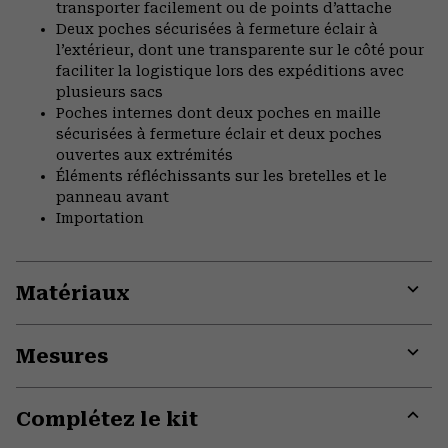
transporter facilement ou de points d’attache
Deux poches sécurisées à fermeture éclair à
l’extérieur, dont une transparente sur le côté pour
faciliter la logistique lors des expéditions avec
plusieurs sacs
Poches internes dont deux poches en maille
sécurisées à fermeture éclair et deux poches
ouvertes aux extrémités
Éléments réfléchissants sur les bretelles et le
panneau avant
Importation
Matériaux
Expa
or
Mesures
colla
secti
Expa
or
Complétez le kit
colla
secti
Expa