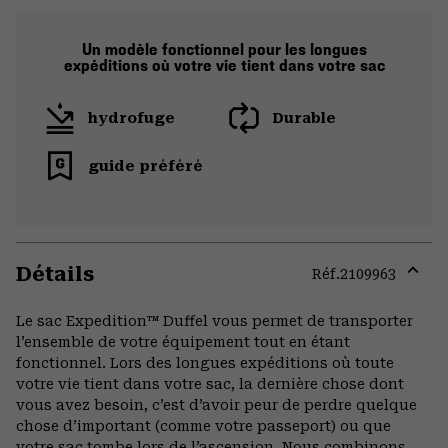
Un modèle fonctionnel pour les longues
expéditions où votre vie tient dans votre sac
hydrofuge
Durable
guide préféré
Détails
Réf.
2109963
Expa
or
Le sac Expedition™ Duffel vous permet de transporter
colla
l’ensemble de votre équipement tout en étant
secti
fonctionnel. Lors des longues expéditions où toute
votre vie tient dans votre sac, la dernière chose dont
vous avez besoin, c’est d’avoir peur de perdre quelque
chose d’important (comme votre passeport) ou que
votre sac tombe lors de l’ascension. Nous combinons