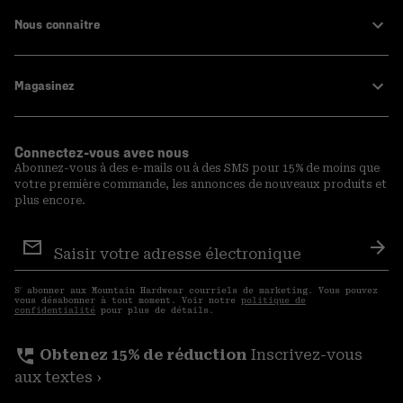
Nous connaitre
Magasinez
Connectez-vous avec nous
Abonnez-vous à des e-mails ou à des SMS pour 15% de moins que
votre première commande, les annonces de nouveaux produits et
plus encore.
Inscription
aux
S′a
courriels
S′ abonner aux Mountain Hardwear courriels de marketing. Vous pouvez
vous désabonner à tout moment. Voir notre
politique de
confidentialité
pour plus de détails.
perm_phone_msg
Obtenez 15% de réduction
Inscrivez-vous
aux textes ›