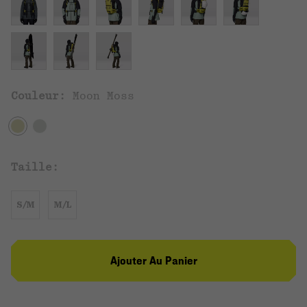
Couleur:
Moon Moss
Taille:
S/M
M/L
Ajouter Au Panier