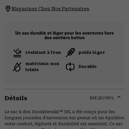
Magasinez Chez Nos Partenaires
Un sac durable et léger pour les aventures hors
des sentiers battus
résistant à l'eau
poids léger
matériaux non
Durable
teints
Détails
Réf.
2077871
Expa
or
Le sac à dos Snoskiwoski™ 30L a été conçu pour les
colla
longues journées d’ascension sur peaux où un équilibre
secti
entre confort, légèreté et durabilité est essentiel. Ce sac