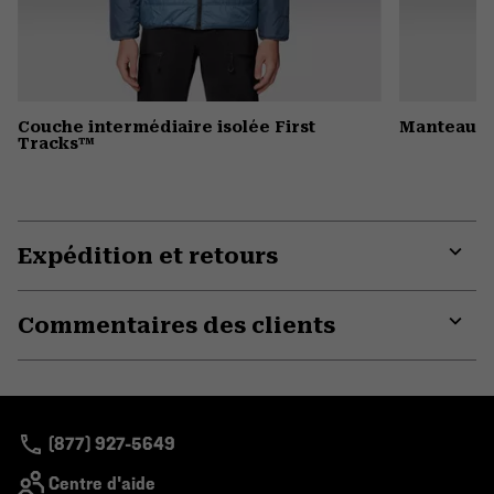
Couche intermédiaire isolée First
Manteau i
Tracks™
Expédition et retours
Expa
or
Commentaires des clients
colla
secti
Expa
or
colla
secti
(877) 927-5649
Centre d'aide