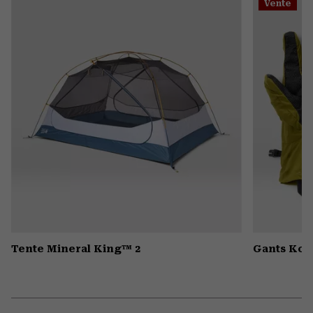
Vente
colla
secti
Tente Mineral King™ 2
Gants Kor