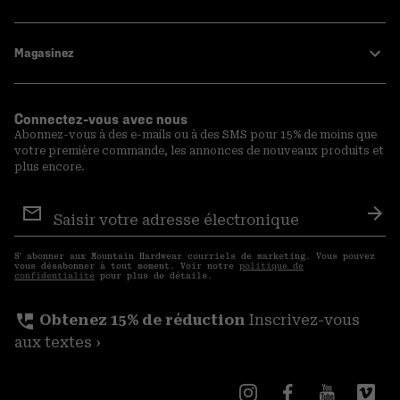
Magasinez
Connectez-vous avec nous
Abonnez-vous à des e-mails ou à des SMS pour 15% de moins que
votre première commande, les annonces de nouveaux produits et
plus encore.
Inscription
aux
S′a
courriels
S′ abonner aux Mountain Hardwear courriels de marketing. Vous pouvez
vous désabonner à tout moment. Voir notre
politique de
confidentialité
pour plus de détails.
perm_phone_msg
Obtenez 15% de réduction
Inscrivez-vous
aux textes ›