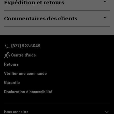
Expédition et retours
Expa
or
Commentaires des clients
colla
secti
Expa
or
colla
secti
(877) 927-5649
Centre d'aide
Retours
Vérifier une commande
Garantie
Declaration d'accessibilité
Nous connaitre