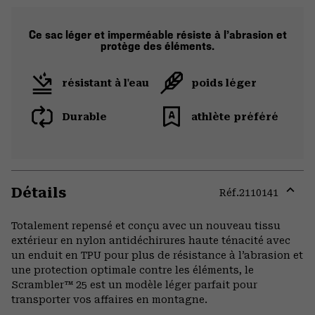
Ce sac léger et imperméable résiste à l’abrasion et
protège des éléments.
résistant à l'eau
poids léger
Durable
athlète préféré
Détails
Réf.
2110141
Expa
or
Totalement repensé et conçu avec un nouveau tissu
colla
extérieur en nylon antidéchirures haute ténacité avec
secti
un enduit en TPU pour plus de résistance à l’abrasion et
une protection optimale contre les éléments, le
Scrambler™ 25 est un modèle léger parfait pour
transporter vos affaires en montagne.