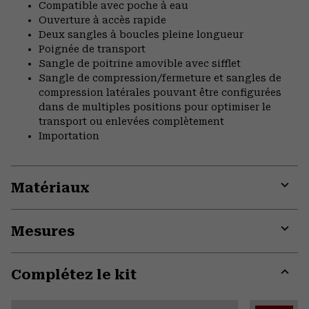
Compatible avec poche à eau
Ouverture à accès rapide
Deux sangles à boucles pleine longueur
Poignée de transport
Sangle de poitrine amovible avec sifflet
Sangle de compression/fermeture et sangles de
compression latérales pouvant être configurées
dans de multiples positions pour optimiser le
transport ou enlevées complètement
Importation
Matériaux
Expa
or
Mesures
colla
secti
Expa
or
Complétez le kit
colla
secti
Expa
or