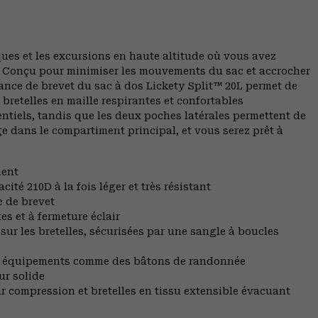
niques et les excursions en haute altitude où vous avez
n. Conçu pour minimiser les mouvements du sac et accrocher
ance de brevet du sac à dos Lickety Split™ 20L permet de
bretelles en maille respirantes et confortables
ntiels, tandis que les deux poches latérales permettent de
ge dans le compartiment principal, et vous serez prêt à
ment
té 210D à la fois léger et très résistant
 de brevet
es et à fermeture éclair
ur les bretelles, sécurisées par une sangle à boucles
des équipements comme des bâtons de randonnée
ur solide
 compression et bretelles en tissu extensible évacuant