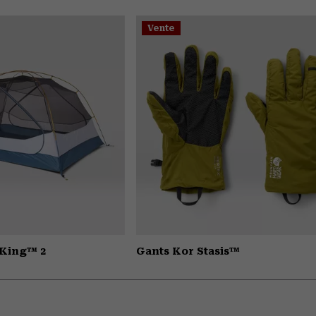
Vente
 King™ 2
Gants Kor Stasis™