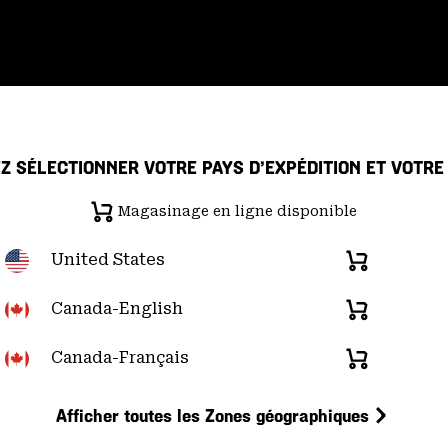
Z SÉLECTIONNER VOTRE PAYS D’EXPÉDITION ET VOTR
Magasinage en ligne disponible
 de confidentialité
Déclaration sur la transparence de la chaîne d'ap
United States
Magasinage
en
re du Pacifique); (877) 927-5649 |
Chat
d
u lundi au vendredi:
de 6h00 à 16h00 (heure
ligne
Canada-English
Magasinage
disponible
en
ligne
Canada-Français
Magasinage
disponible
en
ligne
Afficher toutes les Zones géographiques
disponible