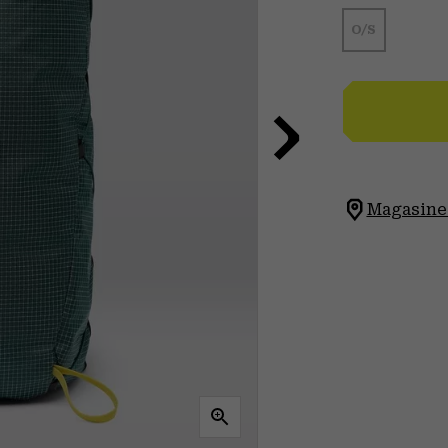
O/S
Magasinez