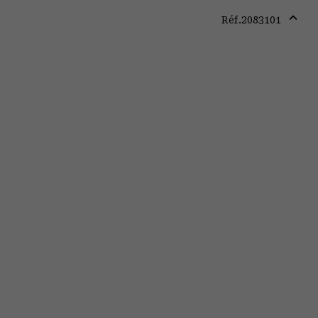
Réf.
2083101
Expa
or
colla
secti