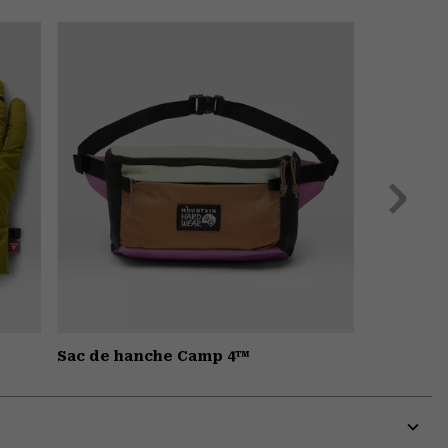
or
colla
secti
Suivant
Sac de hanche Camp 4™