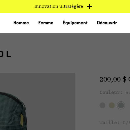
Innovation ultralégère
Homme
Femme
Équipement
Découvrir
0 L
Regular 
200,00 $
Couleur:
A
VED
Taille:
O/