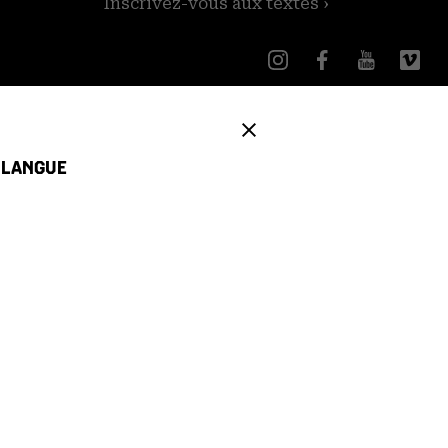
Inscrivez-vous aux textes ›
E LANGUE
provisionnement
Contenu Généré par les Utilisateurs
 du Pacifique) |
Garantie:
du lundi au vendredi, de 5h30 à 14h00 (heure du Pacifique) ;