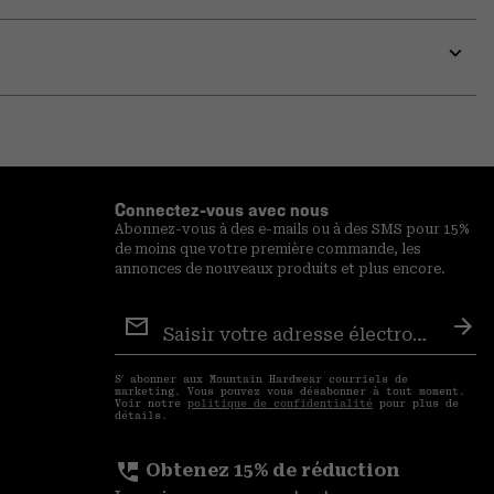
Expa
or
colla
secti
Expa
or
colla
secti
Connectez-vous avec nous
Abonnez-vous à des e-mails ou à des SMS pour 15%
de moins que votre première commande, les
annonces de nouveaux produits et plus encore.
Inscription
aux
S′a
courriels
S′ abonner aux Mountain Hardwear courriels de
marketing. Vous pouvez vous désabonner à tout moment.
Voir notre
politique de confidentialité
pour plus de
détails.
perm_phone_msg
Obtenez 15% de réduction