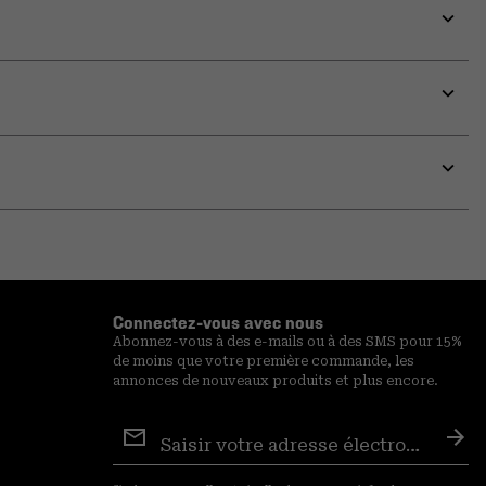
Expa
or
colla
secti
Expa
or
colla
secti
Expa
or
colla
secti
Connectez-vous avec nous
Abonnez-vous à des e-mails ou à des SMS pour 15%
de moins que votre première commande, les
annonces de nouveaux produits et plus encore.
Inscription
aux
S′a
courriels