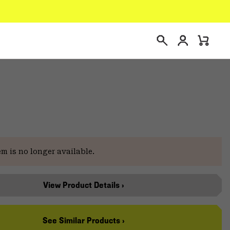
Connexion
Mini
Recherche
Cart
em is no longer available.
View Product Details ›
See Similar Products ›