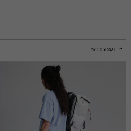
Réf.
2162081
Expa
or
colla
secti