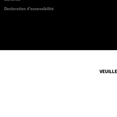
Declaration d'accessibilité
VEUILLE
Canada (français)
|
English ›
©
2026
Mountain Hardwear. All rights reserved.
Conditions D'utilisation
Conditions Générales De Vente
Politique
Service clientèle par téléphone du dimanche au samedi:
de 5h00 à 17h00 (heu
(833) 748-0221