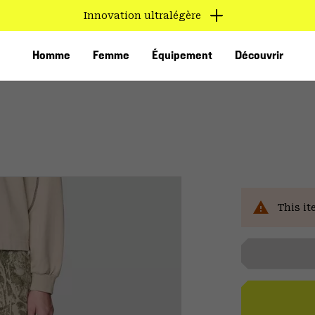
Innovation ultralégère
Homme
Femme
Équipement
Découvrir
This it
VED